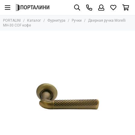
Фурнитура
PORTALINI
Каталог
Фурнитура
Ручки
Дверная ручка Morelli
Все товары
MH-30 COF кофе
Ручки
Защёлки
Завёртки
Петли
Цилиндры
Накладки
Ригели
Стопоры
Механизмы
Доводчики
Для стеклянных дверей