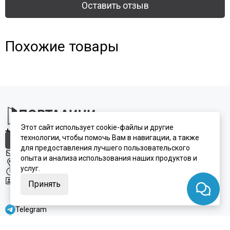
Оставить отзыв
Похожие товары
Этот сайт использует cookie-файлы и другие
+7 (495) 924-75-75
технологии, чтобы помочь Вам в навигации, а также
Заказать замер
для предоставления лучшего пользовательского
info@portalini.ru
опыта и анализа использования наших продуктов и
г. Люберцы,
ул.
Инициативная
8
, павильон И-14
услуг.
7 дней в неделю с 10:00 до 19:00
ИП Колесников Антон Игоревич
Принять
ИНН:
911104899610
ОГРН:
317910200048870
Telegram
WhatsApp