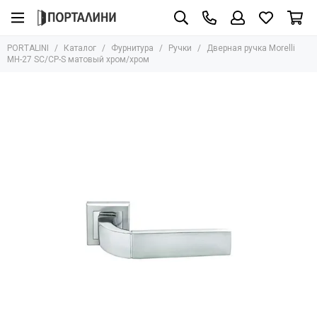
Фурнитура
PORTALINI
Каталог
Фурнитура
Ручки
Дверная ручка Morelli
Все товары
MH-27 SC/CP-S матовый хром/хром
Ручки
Защёлки
Завёртки
Петли
Цилиндры
Накладки
Ригели
Стопоры
Механизмы
Доводчики
Для стеклянных дверей