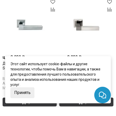
цена
3 032 ₽
цена
3 032 ₽
Дверная ручка Morelli MH-28
Дверная ручка Morelli MH-28
Этот сайт использует cookie-файлы и другие
SC/CP-S матовый хром/хром
SN/BN-S никель/чёрный
технологии, чтобы помочь Вам в навигации, а также
никель
для предоставления лучшего пользовательского
В наличии
В наличии
опыта и анализа использования наших продуктов и
Артикул:
2629
Артикул:
2630
услуг.
Материал:
ЦАМ
Материал:
ЦАМ
Принять
Купить
Купить