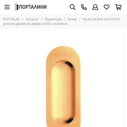
Фурнитура
PORTALINI
Каталог
Фурнитура
Ручки
Ручка Archie A-KO2-VOI
Все товары
для раздвижной двери золото матовое
Ручки
Защёлки
Завёртки
Петли
Цилиндры
Накладки
Ригели
Стопоры
Механизмы
Доводчики
Для стеклянных дверей