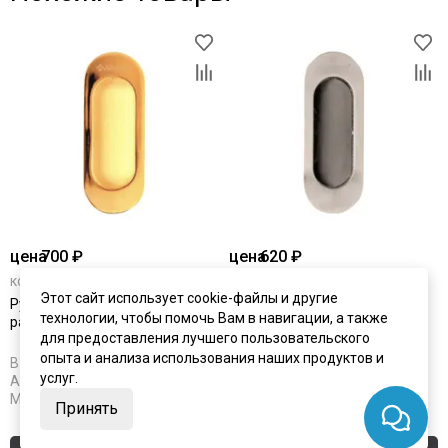
цена
700 ₽
цена
620 ₽
комплект от 700 ₽
комплект от 620 ₽
Этот сайт использует cookie-файлы и другие
Ручка Archie A-KO2-VO2 для
Ручка Archie A-KO2-VOH для
технологии, чтобы помочь Вам в навигации, а также
раздвижной двери золото
раздвижной двери белый
для предоставления лучшего пользовательского
никель
опыта и анализа использования наших продуктов и
В наличии
В наличии
услуг.
Артикул:
2267
Артикул:
2268
Материал:
ЦАМ
Материал:
ЦАМ
Принять