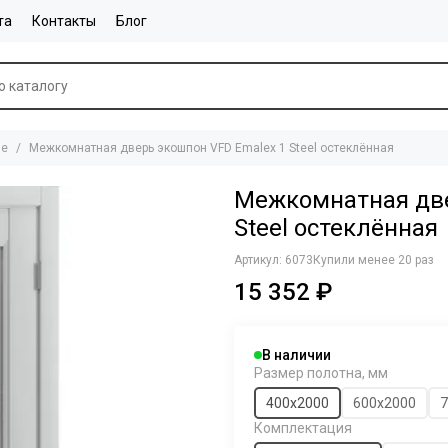
та
Контакты
Блог
ие
Межкомнатная дверь экошпон VFD Emalex 1 Steel остеклённая
Межкомнатная две
Steel остеклённая
Артикул:
6073
Купили менее 20 раз
15 352 ₽
В наличии
Размер полотна, мм
400x2000
600х2000
7
Комплектация