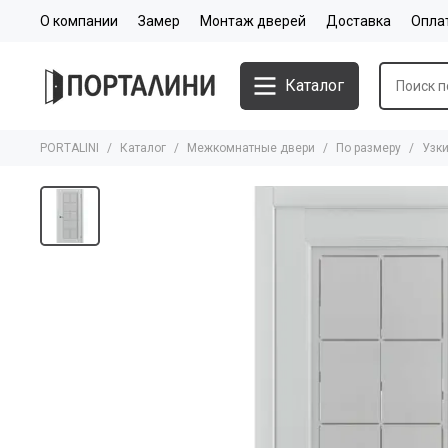
О компании
Замер
Монтаж дверей
Доставка
Опла
Каталог
PORTALINI
Каталог
Межкомнатные двери
По размеру
Узк