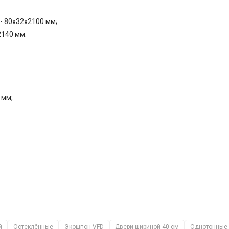
- 80x32x2100 мм;
2140 мм.
 мм;
й
Остеклённые
Экошпон VFD
Двери шириной 40 см
Однотонные