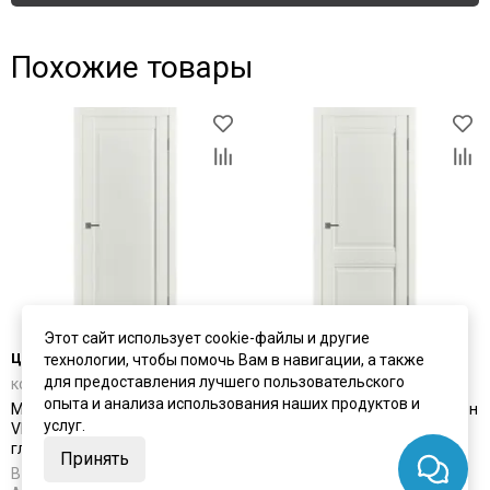
Похожие товары
Этот сайт использует cookie-файлы и другие
цена
от 12 365 ₽
цена
от 11 135 ₽
технологии, чтобы помочь Вам в навигации, а также
для предоставления лучшего пользовательского
комплект от 18 824 ₽
комплект от 17 595 ₽
опыта и анализа использования наших продуктов и
Межкомнатная дверь экошпон
Межкомнатная дверь экошпон
услуг.
VFD Emalex ER 1 Midwhite
VFD Emalex EC 2 Midwhite
глухая
глухая
Принять
В наличии
В наличии