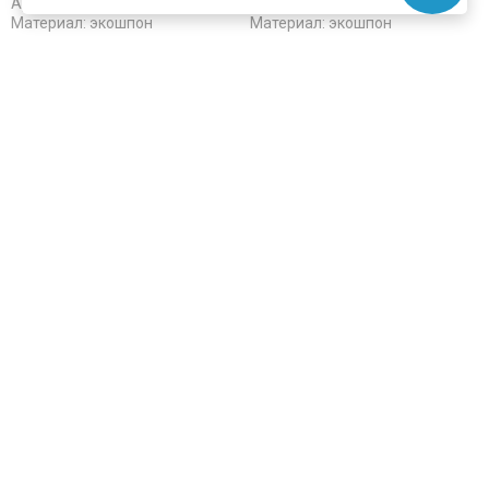
Артикул:
6099
Артикул:
6101
Материал:
экошпон
Материал:
экошпон
Купить
Купить
Покупают вместе
цена
от 645 ₽
цена
от 385 ₽