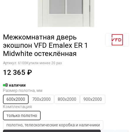
Komfort Doors
Legend
Luxor
Milyana
Morelli
Межкомнатная дверь
Ofram
экошпон VFD Emalex ER 1
Optima Porte
Midwhite остеклённая
Porta Di Parma
Portalini
Артикул:
6100
Купили менее 20 раз
Porte Vista
12 365 ₽
Portika
Poseidon
В наличии
Profilo Porte
Размер полотна, мм
Regi Doors
600х2000
700х2000
800х2000
900х2000
Staller
Комплектация
STR
только полотно
VFD
полотно, телескопические коробка и наличники
Velldoris