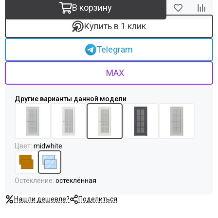
Uberture
В корзину
Акма
АСД
Купить в 1 клик
Дворецкий
ЗАО ПО Одинцово
Telegram
Оникс
Ока
MAX
Пожметком
Текона
Шейл Дорс
Юркас
Цвет
:
midwhite
Остекление
:
остеклённая
Нашли дешевле?
Поделиться