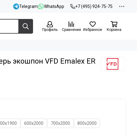
Telegram
WhatsApp
+7 (495) 924-75-75
Профиль
Сравнение
Избранное
Корзина
рь экошпон VFD Emalex ER
00х1900
600х2000
700х2000
800х2000