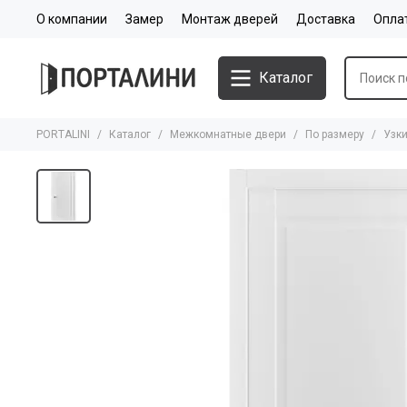
О компании
Замер
Монтаж дверей
Доставка
Опла
Каталог
PORTALINI
Каталог
Межкомнатные двери
По размеру
Узк