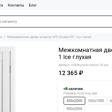
та
Контакты
Блог
ие
Межкомнатная дверь экошпон VFD Emalex ER 1 Ice глухая
Межкомнатная две
1 Ice глухая
Артикул:
6084
Купили менее 20 раз
12 365 ₽
В наличии
Размер полотна, мм
400x2000
550х1900
6
900х2000