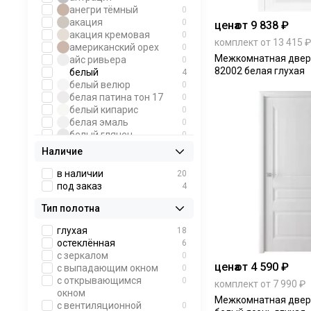
600х2100
0
анегри тёмный
0
700х2100
0
акация
0
цена
от 9 838 ₽
800х2100
0
акация кремовая
0
900х2100
0
комплект от 13 415 ₽
американский орех
0
600х2200
0
Межкомнатная двер
айс ривьера
0
700х2200
0
82002 белая глухая
белый
4
800х2200
0
белый велюр
0
900х2200
0
белая патина тон 17
0
белый кипарис
0
белая эмаль
0
белый глянец
0
белый матовый
0
Наличие
белый грунт
0
белоснежный
0
в наличии
20
бесцветное
0
под заказ
4
прозрачное
Тип полотна
бесцветное матовое
0
бронзовое матовое
0
глухая
18
бьянко
0
остеклённая
6
бетон светлый
0
с зеркалом
0
бетон темный
0
цена
от 4 590 ₽
с выпадающим окном
0
белый мрамор
0
с открывающимся
0
комплект от 7 990 ₽
беленый дуб
0
окном
венге
0
Межкомнатная двер
с вентиляционной
0
ваниль
0