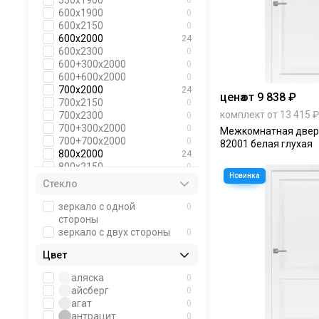
550х1900
0
600х1900
0
600х2150
0
600х2000
24
600х2300
0
600+300х2000
0
600+600х2000
0
700х2000
24
цена
от 9 838 ₽
700х2150
0
комплект от 13 415 ₽
700х2300
0
700+300х2000
0
Межкомнатная двер
700+700х2000
0
82001 белая глухая
800х2000
24
800х2150
0
800х2300
0
Стекло
800+300х2000
0
800+800х2000
0
зеркало с одной
0
900х2000
24
стороны
900х2150
0
зеркало с двух стороны
0
900х2300
0
Цвет
1000х2000
0
1000х2100
0
аляска
0
1000х2160
0
айсберг
0
1100х2000
0
агат
0
1200х2000
0
антрацит
0