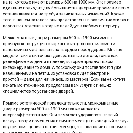
на те, которые имеют размеры 600 на 1900 мм. Этот размер
идеально подходит для большинства дверных проемов и легко
устанавливается, не требуя значительных изменений. Кроме
того, в нашем каталоге они представлены в различных стилях и
вариантах отделки, которые подойдут к любому интерьеру.
Межкомнатные двери размером 600 на 1900 мм имеют
прочную конструкцию с каркасом из цельного массива и
панелями из мдф или шпона твердых пород дерева. Многие
модели также включают декоративные детали, такие как
рельефные молдинги и панели, которые придают шарм
интерьеру вашего дома. А поскольку они поставляются уже
навешенными на петли, их установка будет быстрой и
простой — даже для начинающих мастеров! Если вы не хотите
искать монтажников, предлагаем вам услуги от наших
специалистов по установке дверей.
Помимо эстетической привлекательности, межкомнатные
двери размером 600 на 1900 мм также являются
энергоэффективными. Они помогают удерживать теплый
воздух внутри помещения в зимние месяцы и холодный воздух
внутри помещения в летние месяцы, что позволяет экономить
на коммунальных платежах круглый год!