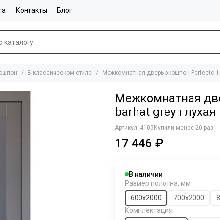
та
Контакты
Блог
ошпон
В классическом стиле
Межкомнатная дверь экошпон Perfecto 10
Межкомнатная две
barhat grey глухая
Артикул:
4105
Купили менее 20 раз
17 446 ₽
В наличии
Размер полотна, мм
600х2000
700х2000
8
Комплектация