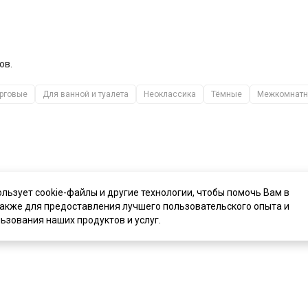
ов.
рговые
Для ванной и туалета
Неоклассика
Тёмные
Межкомнатны
ользует cookie-файлы и другие технологии, чтобы помочь Вам в
также для предоставления лучшего пользовательского опыта и
ьзования наших продуктов и услуг.