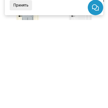
Принять
цена
от 11 716 ₽
цена
от 9 980 ₽
комплект от 16 588 ₽
комплект от 14 945 ₽
Межкомнатная дверь экошпон
Межкомнатная дверь экошпон
Profilo Porte PSC-37 магнолия
Profilo Porte PSC-38 белая
остекленная
глухая
В наличии
В наличии
Артикул:
8116
Артикул:
8117
Материал:
экошпон
Материал:
экошпон
Купить
Купить