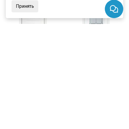
Принять
цена
от 9 980 ₽
цена
от 12 683 ₽
комплект от 14 945 ₽
комплект от 17 554 ₽
Межкомнатная дверь экошпон
Межкомнатная дверь экошпон
Profilo Porte PSC-30 белая
Profilo Porte PSC-35 белая
глухая
остеклённая
В наличии
В наличии
Артикул:
8103
Артикул:
8105
Материал:
экошпон
Материал:
экошпон
Купить
Купить