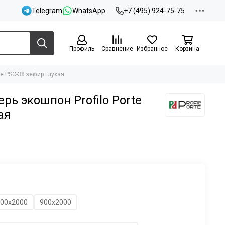
Telegram
WhatsApp
+7 (495) 924-75-75
Профиль
Сравнение
Избранное
Корзина
e PSC-38 зефир глухая
ь экошпон Profilo Porte
ая
00х2000
900х2000