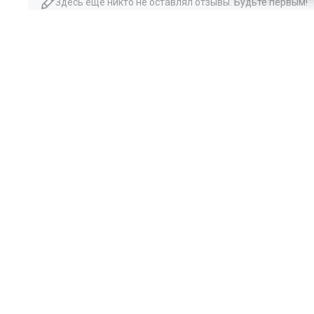
Здесь еще никто не оставлял отзывы. Будьте первым!
Похожие товары
цена
от 9 290 ₽
цена
от 8 795 ₽
комплект от 15 360 ₽
комплект от 14 865 ₽
Межкомнатная дверь экошпон
Межкомнатная дверь
Соната-02 эмалекс белый
Соната-02 эмалекс ва