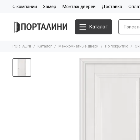
О компании
Замер
Монтаж дверей
Доставка
Опла
Каталог
PORTALINI
Каталог
Межкомнатные двери
По покрытию
Эк