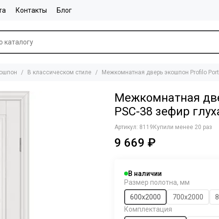
та
Контакты
Блог
ошпон
В классическом стиле
Межкомнатная дверь экошпон Profilo Port
Межкомнатная двер
PSC-38 зефир глух
Артикул:
8119
Купили менее 20 раз
9 669 ₽
В наличии
Размер полотна, мм
600х2000
700х2000
8
Комплектация