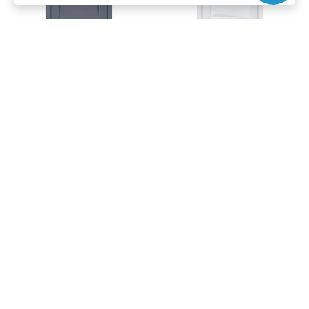
цена
от 20 354 ₽
цена
от 22 179 ₽
комплект от 29 313 ₽
комплект от 31 139 ₽
Межкомнатная дверь экошпон
Межкомнатная дверь экошпон
Perfecto 106 barhat grey
Perfecto 108 barhat white
остеклённая
остеклённая
Под заказ
Под заказ
Артикул:
4108
Артикул:
4109
Материал:
экошпон
Материал:
экошпон
Купить
Купить
+7 (495) 924-75-75
Заказать замер