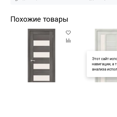
Похожие товары
Этот сайт исп
навигации, а 
анализа испол
цена
от 5 070 ₽
цена
от 5 070 ₽
комплект от 9 120 ₽
комплект от 9 120 ₽
Межкомнатная дверь экошпон
Межкомнатная дверь
Bravo-23 Grey Melinga / Magic Fog
Bravo-27 Bianco Verali