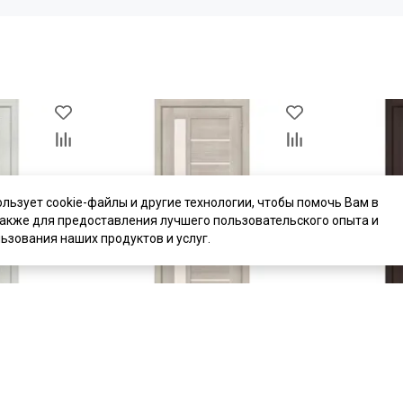
ользует cookie-файлы и другие технологии, чтобы помочь Вам в
также для предоставления лучшего пользовательского опыта и
ьзования наших продуктов и услуг.
цена
от 5 070 ₽
цена
от 5 07
комплект от 9 120 ₽
комплект от 
 экошпон
Межкомнатная дверь экошпон
Межкомнатн
nga / Magic
Bravo-27 Cappuccino Melinga /
Bravo-27 Wen