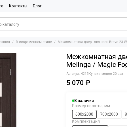
та
Контакты
Блог
ошпон
В современном стиле
Межкомнатная дверь экошпон Bravo-23 We
Межкомнатная две
Melinga / Magic Fo
Артикул:
4215
Купили менее 20 раз
5 070 ₽
В наличии
Размер полотна, мм
600х2000
700х2000
8
Комплектация