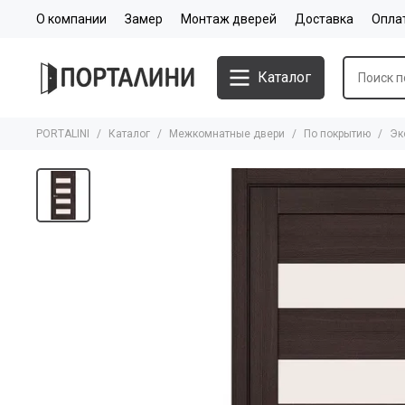
О компании
Замер
Монтаж дверей
Доставка
Опла
Каталог
PORTALINI
Каталог
Межкомнатные двери
По покрытию
Эк