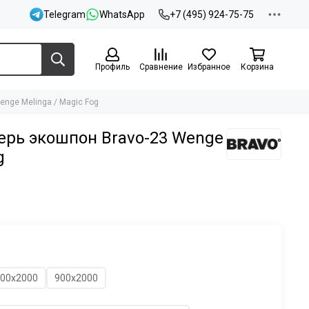
Telegram
WhatsApp
+7 (495) 924-75-75
Профиль
Сравнение
Избранное
Корзина
nge Melinga / Magic Fog
рь экошпон Bravo-23 Wenge
g
00х2000
900х2000