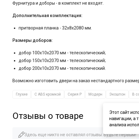
Фурнитура и
доборы - в комплект не входят.
Дополнительная комплектация:
притворная планка - 32x8x2080 мм.
Размеры доборов:
добор 100x10x2070 мм - телескопический;
добор 150x10x2070 мм - телескопический;
добор 200x10x2070 мм - телескопический.
Возможно изготовить двери на заказ нестандартного разм
Глухие
С ABS кромкой
Серия P
Модерн
Экошпон
В с
Этот сайт исп
Отзывы о товаре
навигации, а 
анализа испол
Здесь еще никто не оставлял отзывы. Будьте первым!