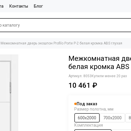
та
Контакты
Блог
Межкомнатная дверь экошпон Profilo Porte P-2 белая кромка ABS глухая
Межкомнатная двер
белая кромка ABS 
Артикул:
8053
Купили менее 20 раз
10 461 ₽
Под заказ
Размер полотна, мм
600х2000
700х2000
8
Комплектация