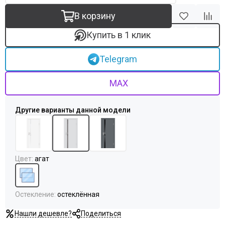
Uberture
Акма
В корзину
АСД
Купить в 1 клик
Дворецкий
ЗАО ПО Одинцово
Telegram
Оникс
Ока
MAX
Пожметком
Текона
Шейл Дорс
Юркас
Цвет
:
агат
Остекление
:
остеклённая
Нашли дешевле?
Поделиться