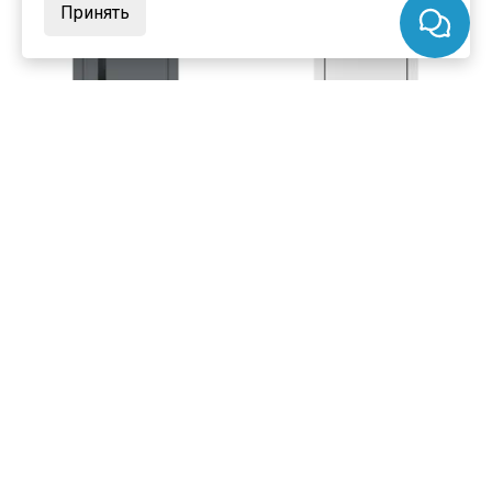
Принять
цена
от 10 461 ₽
цена
от 9 900 ₽
комплект от 16 403 ₽
комплект от 16 900 ₽
Межкомнатная дверь экошпон
Каркасно-щитовая дверь
Profilo Porte P-8 графит кромка
экошпон Profilo Porte P-1 белая
ABS остеклённая
кромка ABS глухая
Под заказ
В наличии
Артикул:
8067
Артикул:
8380
Материал:
экошпон
Материал:
экошпон
Купить
Купить