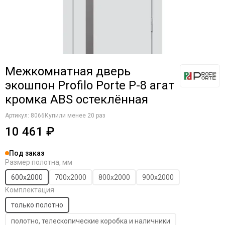
Komfort Doors
Legend
Luxor
Milyana
Morelli
Межкомнатная дверь
Ofram
Optima Porte
экошпон Profilo Porte P-8 агат
Porta Di Parma
кромка ABS остеклённая
Portalini
Артикул:
8066
Купили менее 20 раз
Porte Vista
10 461 ₽
Portika
Poseidon
Под заказ
Profilo Porte
Размер полотна, мм
Regi Doors
600х2000
700х2000
800х2000
900х2000
Staller
Комплектация
STR
VFD
только полотно
Velldoris
полотно, телескопические коробка и наличники