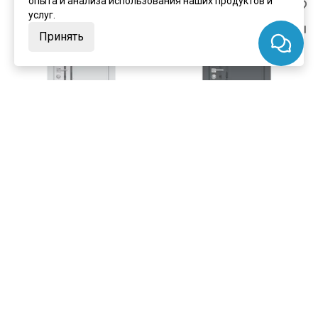
опыта и анализа использования наших продуктов и
услуг.
Принять
цена
от 11 900 ₽
цена
от 11 900 ₽
комплект от 18 920 ₽
комплект от 18 920 ₽
Межкомнатная дверь ПЭТ
Межкомнатная дверь ПЭТ
П-11 агат кромка ABS
П-11 графит кромка ABS
остеклённая
остеклённая
Под заказ
Под заказ
Артикул:
8072
Артикул:
8073
Материал:
экошпон
Материал:
экошпон
Купить
Купить