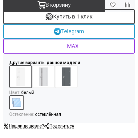
Uberture
В корзину
Акма
АСД
Купить в 1 клик
Дворецкий
ЗАО ПО Одинцово
Telegram
Оникс
Ока
MAX
Пожметком
Текона
Шейл Дорс
Юркас
Цвет
:
белый
Остекление
:
остеклённая
Нашли дешевле?
Поделиться