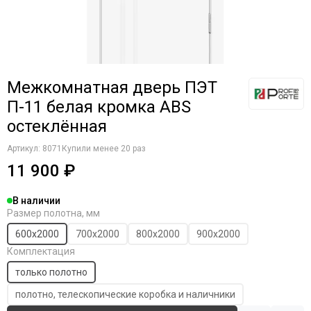
Komfort Doors
Legend
Luxor
Milyana
Morelli
Межкомнатная дверь ПЭТ
Ofram
П-11 белая кромка ABS
Optima Porte
остеклённая
Porta Di Parma
Portalini
Артикул:
8071
Купили менее 20 раз
Porte Vista
11 900 ₽
Portika
Poseidon
В наличии
Profilo Porte
Размер полотна, мм
Regi Doors
600х2000
700х2000
800х2000
900х2000
Staller
Комплектация
STR
только полотно
VFD
полотно, телескопические коробка и наличники
Velldoris