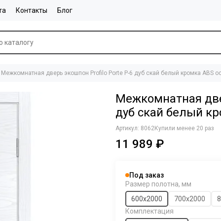
та
Контакты
Блог
Межкомнатная дверь экошпон Profilo Porte P-6 дуб скай белый кромка ABS 
Межкомнатная двер
дуб скай белый к
Артикул:
8062
Купили менее 20 раз
11 989 ₽
Под заказ
Размер полотна, мм
600х2000
700х2000
8
Комплектация