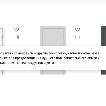
ользует cookie-файлы и другие технологии, чтобы помочь Вам в
также для предоставления лучшего пользовательского опыта и
ьзования наших продуктов и услуг.
цена
от 9 050 ₽
цена
от 9 05
комплект от 16 038 ₽
комплект от 
ерь экошпон
Межкомнатная дверь ПЭТ П-1 агат
Межкомнатн
я кромка ABS
кромка ABS глухая
графит кром