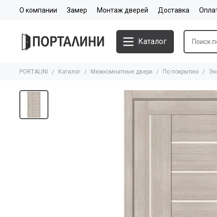
О компании
Замер
Монтаж дверей
Доставка
Опла
Каталог
PORTALINI
Каталог
Межкомнатные двери
По покрытию
Эк