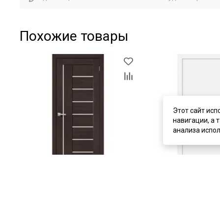
Похожие товары
Этот сайт исп
навигации, а 
анализа испол
цена
от 5 070 ₽
цена
от 9 050 ₽
комплект от 9 120 ₽
комплект от 16 068 ₽
Межкомнатная дверь экошпон
Каркасно-щитовая дв
Bravo-29 Wenge Melinga / Magic Fog
Profilo Porte P-1 бела