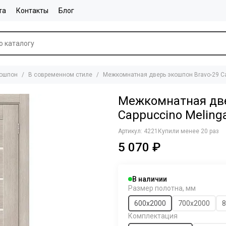
та
Контакты
Блог
ошпон
В современном стиле
Межкомнатная дверь экошпон Bravo-29 Ca
Межкомнатная две
Cappuccino Melinga
Артикул:
4221
Купили менее 20 раз
5 070 ₽
В наличии
Размер полотна, мм
600х2000
700х2000
8
Комплектация