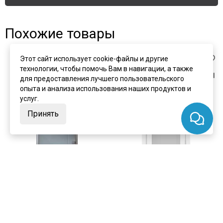
Похожие товары
Этот сайт использует cookie-файлы и другие
технологии, чтобы помочь Вам в навигации, а также
для предоставления лучшего пользовательского
опыта и анализа использования наших продуктов и
услуг.
Принять
цена
от 18 491 ₽
цена
от 6 292 ₽
Стеклянная межкомнатная
комплект от 11 422 ₽
дверь Юлиана стекло
Межкомнатная дверь экошпон
бесцветное матовое
Турин 501.2 белый лёд
Под заказ
остеклённая
Артикул:
2008
В наличии