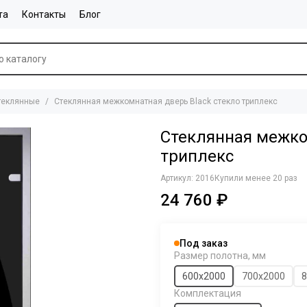
та
Контакты
Блог
теклянные
Стеклянная межкомнатная дверь Black стекло триплекс
Стеклянная межко
триплекс
Артикул:
2016
Купили менее 20 раз
24 760 ₽
Под заказ
Размер полотна, мм
600х2000
700х2000
8
Комплектация