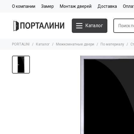
О компании
Замер
Монтаж дверей
Доставка
Опла
Каталог
PORTALINI
Каталог
Межкомнатные двери
По материалу
С