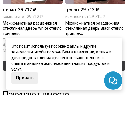
цена
от 29 712 ₽
цена
от 29 712 ₽
комплект от 29 712 ₽
комплект от 29 712 ₽
Межкомнатная раздвижная
Межкомнатная раздвижная
стеклянная дверь White стекло
стеклянная дверь Black стекло
триплекс
триплекс
Под заказ
Под заказ
Артикул:
2114
Артикул:
2115
Этот сайт использует cookie-файлы и другие
Материал:
стекло
Материал:
стекло
технологии, чтобы помочь Вам в навигации, а также
для предоставления лучшего пользовательского
опыта и анализа использования наших продуктов и
Купить
Купить
услуг.
Принять
Покупают вместе