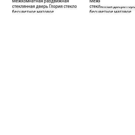
Межкомнатная раздвижная
Межкомнатная раздв
стеклянная дверь Глория стекло
стеклянная дверь Гор
бесцветное матовое
бесцветное матовое
Под заказ
Под заказ
Артикул:
2107
Артикул:
2108
Материал:
стекло
Материал:
стекло
Купить
Купит
Покупают вместе