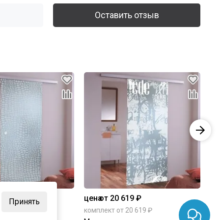
Оставить отзыв
19 ₽
цена
от 20 619 ₽
це
Принять
20 619 ₽
комплект от 20 619 ₽
ко