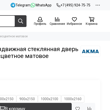
Telegram
WhatsApp
+7 (495) 924-75-75
Профиль
Сравнение
Избранное
Корзина
бесцветное матовое
движная стеклянная дверь
сцветное матовое
00х2150
900х2150
1000х2100
1000х2160
В корзину