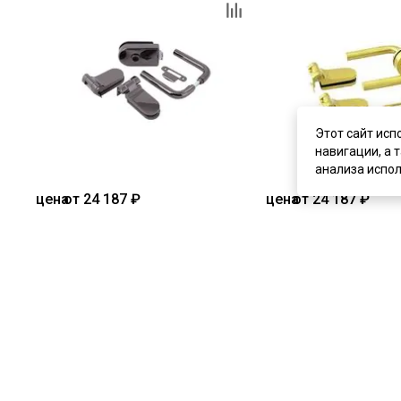
Этот сайт исп
навигации, а 
анализа испол
цена
от 24 187 ₽
цена
от 24 187 ₽
Комплект фурнитуры GT чёрный
Комплект фурнитуры 
никель для стеклянной двери
для стеклянной двери
В наличии
В наличии
Артикул:
2106
Артикул:
2107
Материал:
алюминий
Материал:
алюминий
Купить
Купит