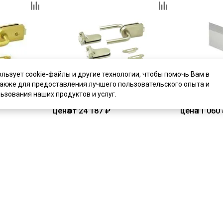
ользует cookie-файлы и другие технологии, чтобы помочь Вам в
также для предоставления лучшего пользовательского опыта и
ьзования наших продуктов и услуг.
цена
от 24 187 ₽
цена
11 060
GT золото
Комплект фурнитуры GT
комплект от 
нержавейка для стеклянной двери
Комплект ал
для стеклян
В наличии
В наличии
Артикул:
2220
Артикул:
210
Материал:
алюминий
Материал:
а
ь
Купить