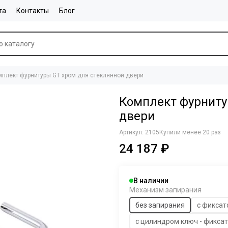
та
Контакты
Блог
плект фурнитуры GT хром для стеклянной двери
Комплект фурниту
двери
Артикул:
2105
Купили менее 20 раз
24 187 ₽
В наличии
Механизм запирания
без запирания
с фикса
с цилиндром ключ - фикса