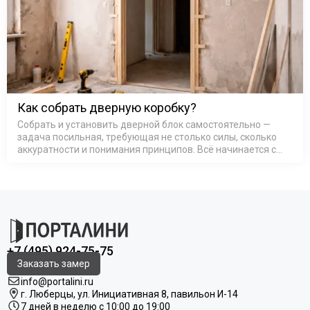
Как собрать дверную коробку?
Собрать и установить дверной блок самостоятельно —
задача посильная, требующая не столько силы, сколько
аккуратности и понимания принципов. Всё начинается с
основы — коробка дверная деревянная или из МДФ,
представляет со…
+7 (495) 924-75-75
Заказать замер
info@portalini.ru
г. Люберцы,
ул.
Инициативная
8
, павильон И-14
7 дней в неделю с 10:00 до 19:00