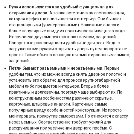
Ручки используются как удобный функционал для
открывания двери.
А также эстетическая составляющая,
которая эффектно вписывается в интерьер. Они бывают
стационарными (универсальными). Нажимные аналоги
более популярные ввиду их практичности, изящного вида.
Их зачастую доукомплектовывают замком, защелкой.
Поворотные разновидности удобны не для всех. Ведь с
загруженными руками открывать дверь путем поворота не
просто. Такие обычно оснащаются вмонтированным замком,
защелкой;
Петли бывают разъемными и неразъёмными.
Первые
удобны тем, что их можно всегда снять дверное полотно и
установить его обратно для проноса крупногабаритной
мебели либо предметов интерьера. Вторые более
практичны и долговечны, поэтому чаще выбирают их. По
конструктивным особенностям различают скрытые,
карточные, штыревые аналоги. Карточные самые
популярные ввиду особенностей конструкции. Их просто
монтировать, прикрутив саморезами. Но относятся к классу
неразъемных. Соответственно требуют усилий для
раскручивания при увеличении дверного проёма. С
установкой врезных потребуется повозиться. Но такие