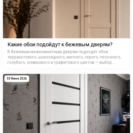
Какие обои подойдут к бежевым дверям?
К бежевым межкомнатным дверям подходят обои
терракотового, шоколадного, мятного, серого, песочного,
голубого, оливкового и графитового цветов — выбор
зависит от подтона самой двери и освещения в комнате.
Бежевые межкомнатные д…
03 Июня 2026