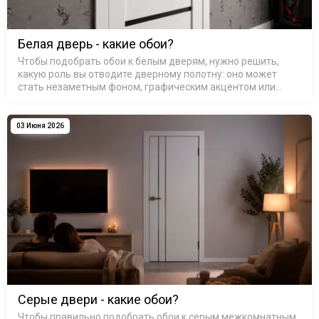
Белая дверь - какие обои?
Чтобы подобрать обои к белым дверям, нужно решить,
какую роль вы отводите дверному полотну: оно может
стать незаметным фоном, графическим акцентом или
связующим звеном между разными зонами. Белый цвет
обманчиво прост — он каже…
03 Июня 2026
Серые двери - какие обои?
Чтобы правильно подобрать обои к серым межкомнатным