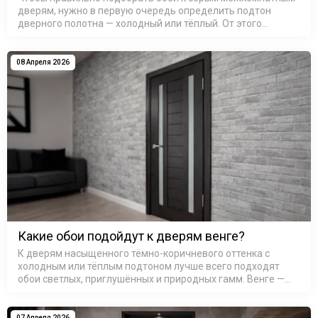
дверям, нужно в первую очередь определить подтон
дверного полотна — холодный или тёплый. От этого
зависит вся дальнейшая цветовая гамма стен: сочетание
тёплого с холодным без…
08 Апреля 2026
Какие обои подойдут к дверям венге?
К дверям насыщенного тёмно-коричневого оттенка с
холодным или тёплым подтоном лучше всего подходят
обои светлых, приглушённых и природных гамм. Венге —
это не один цвет, а целое семейство оттенков: от почти
чёрного с шоколадны…
07 Апреля 2026