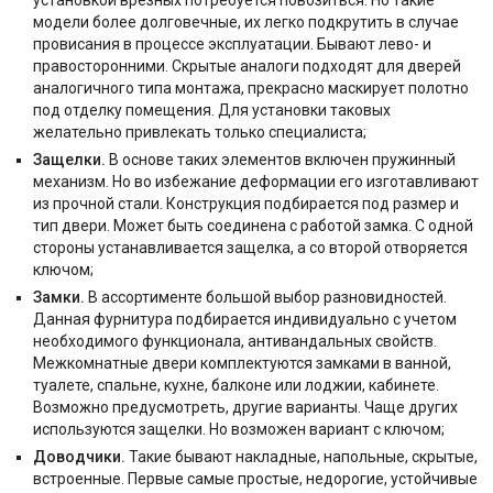
модели более долговечные, их легко подкрутить в случае
провисания в процессе эксплуатации. Бывают лево- и
правосторонними. Скрытые аналоги подходят для дверей
аналогичного типа монтажа, прекрасно маскирует полотно
под отделку помещения. Для установки таковых
желательно привлекать только специалиста;
Защелки.
В основе таких элементов включен пружинный
механизм. Но во избежание деформации его изготавливают
из прочной стали. Конструкция подбирается под размер и
тип двери. Может быть соединена с работой замка. С одной
стороны устанавливается защелка, а со второй отворяется
ключом;
Замки.
В ассортименте большой выбор разновидностей.
Данная фурнитура подбирается индивидуально с учетом
необходимого функционала, антивандальных свойств.
Межкомнатные двери комплектуются замками в ванной,
туалете, спальне, кухне, балконе или лоджии, кабинете.
Возможно предусмотреть, другие варианты. Чаще других
используются защелки. Но возможен вариант с ключом;
Доводчики.
Такие бывают накладные, напольные, скрытые,
встроенные. Первые самые простые, недорогие, устойчивые