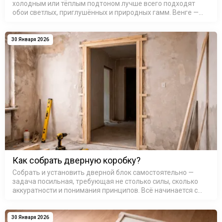
холодным или тёплым подтоном лучше всего подходят
обои светлых, приглушённых и природных гамм. Венге —
это не один цвет, а целое семейство оттенков: от почти
чёрного с шоколадны…
30 Января 2026
Как собрать дверную коробку?
Собрать и установить дверной блок самостоятельно —
задача посильная, требующая не столько силы, сколько
аккуратности и понимания принципов. Всё начинается с
основы — коробка дверная деревянная или из МДФ,
представляет со…
30 Января 2026