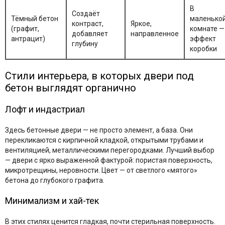
В
Создаёт
Тёмный бетон
маленько
контраст,
Яркое,
(графит,
комнате —
добавляет
направленное
антрацит)
эффект
глубину
коробки
Стили интерьера, в которых двери под
бетон выглядят органично
Лофт и индастриал
Здесь бетонные двери — не просто элемент, а база. Они
перекликаются с кирпичной кладкой, открытыми трубами и
вентиляцией, металлическими перегородками. Лучший выбор
— двери с ярко выраженной фактурой: пористая поверхность,
микротрещины, неровности. Цвет — от светлого «мятого»
бетона до глубокого графита.
Минимализм и хай-тек
В этих стилях ценится гладкая, почти стерильная поверхность.