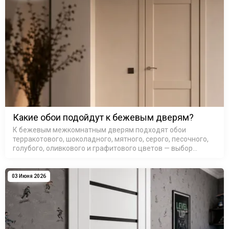
Какие обои подойдут к бежевым дверям?
К бежевым межкомнатным дверям подходят обои
терракотового, шоколадного, мятного, серого, песочного,
голубого, оливкового и графитового цветов — выбор
зависит от подтона самой двери и освещения в комнате.
Бежевые межкомнатные д…
03 Июня 2026