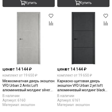
Купить
Купить
цена
от 14 144 ₽
цена
от 14 144 ₽
комплект от 19 650 ₽
комплект от 19 650 ₽
Межкомнатная дверь экошпон
Каркасно-щитовая дверь
VFD Urban 2 Antic Loft
экошпон VFD Urban 2 jet loft
алюминиевый молдинг silver
алюминиевый молдинг black
mould
mould
В наличии
В наличии
Артикул:
6160
Артикул:
6161
Материал:
экошпон
Материал:
экошпон