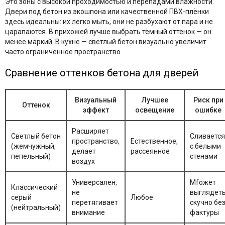
Это зоны с высокой проходимостью и перепадами влажности.
Двери под бетон из экошпона или качественной ПВХ-плёнки
здесь идеальны: их легко мыть, они не разбухают от пара и не
царапаются. В прихожей лучше выбрать тёмный оттенок — он
менее маркий. В кухне — светлый бетон визуально увеличит
часто ограниченное пространство.
Сравнение оттенков бетона для дверей
Визуальный
Лучшее
Риск при
Оттенок
эффект
освещение
ошибке
Расширяет
Светлый бетон
Сливается
пространство,
Естественное,
(жемчужный,
с белыми
делает
рассеянное
пепельный)
стенами
воздух
Универсален,
Мfожет
Классический
не
выглядет
серый
Любое
перетягивает
скучно бе
(нейтральный)
внимание
фактуры