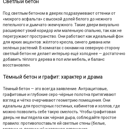
Светлый бетон
Под светлым бетоном в дверях подразумевают оттенки от
«мокрого асфальта» с высокой долей белого до нежного
пепельного и дымчато-жемчужного. Такие двери визуально
расширяют узкий коридор или маленькую спальню, так как не
перегружают пространство. Они работают как идеальный фон
для ярких акцентов: жёлтого кресла, синего дивана или
зелёных растений. В комнатах с окнами на северную сторону
светлый бетон не делает интерьер ещё холоднее — достаточно
добавить тёплого дерева в пол или мебель, и баланс
восстановлен.
Тёмный бетон и графит: характер и драма
Тёмный бетон — это всегда заявление. Антрацитовые,
графитовые и глубокие серо-чёрные полотна притягивают
взгляд и чётко очерчивают геометрию помещения. Они
идеальны для просторных гостиных, кабинетов и холлов, где
можно позволить себе такую смелость. Чтобы графитовая
дверь не выглядела как чёрная дыра, соблюдайте простое
правило: противопоставьте ей светлые стены (белые,