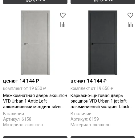
цена
от 14 144 ₽
цена
от 14 144 ₽
комплект от 19 650 ₽
комплект от 19 650 ₽
Межкомнатная дверь экошпон
Каркасно-щитовая дверь
VFD Urban 1 Antic Loft
экошпон VFD Urban 1 jet loft
алюминиевый молдинг silver
алюминиевый молдинг black
mould
mould
В наличии
В наличии
Артикул:
6158
Артикул:
6159
Материал:
экошпон
Материал:
экошпон