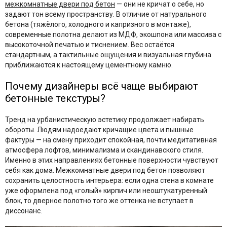
межкомнатные двери под бетон
— они не кричат о себе, но
задают тон всему пространству. В отличие от натурального
бетона (тяжёлого, холодного и капризного в монтаже),
современные полотна делают из МДФ, экошпона или массива с
высокоточной печатью и тиснением. Вес остаётся
стандартным, а тактильные ощущения и визуальная глубина
приближаются к настоящему цементному камню.
Почему дизайнеры всё чаще выбирают
бетонные текстуры?
Тренд на урбанистическую эстетику продолжает набирать
обороты. Людям надоедают кричащие цвета и пышные
фактуры — на смену приходит спокойная, почти медитативная
атмосфера лофтов, минимализма и скандинавского стиля.
Именно в этих направлениях бетонные поверхности чувствуют
себя как дома. Межкомнатные двери под бетон позволяют
сохранить целостность интерьера: если одна стена в комнате
уже оформлена под «голый» кирпич или неоштукатуренный
блок, то дверное полотно того же оттенка не вступает в
диссонанс.