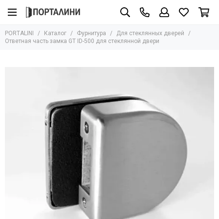
Фурнитура
PORTALINI
Каталог
Фурнитура
Для стеклянных дверей
Все товары
Ответная часть замка GT ID-500 для стеклянной двери
Ручки
Защёлки
Завёртки
Петли
Цилиндры
Накладки
Ригели
Стопоры
Механизмы
Доводчики
Для стеклянных дверей