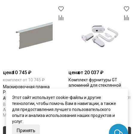
цена
10 745 ₽
цена
от 20 037 ₽
комплект от 10 745 ₽
Комплект фурнитуры GT
алюминий для стеклянной
Маскировочная планка
двери
ProfiGlass для стеклянной
Этот сайт использует cookie-файлы и другие
двери
1
технологии, чтобы помочь Вам в навигации, а также
В наличии
В наличии
для предоставления лучшего пользовательского
Артикул:
2132
Артикул:
2103
Материал:
алюминий
опыта и анализа использования наших продуктов и
Материал:
алюминий
услуг.
Принять
Купить
Купить