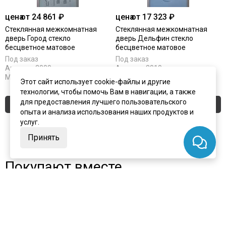
цена
от 24 861 ₽
цена
от 17 323 ₽
Стеклянная межкомнатная
Стеклянная межкомнатная
дверь Город стекло
дверь Дельфин стекло
бесцветное матовое
бесцветное матовое
Под заказ
Под заказ
Артикул:
2009
Артикул:
2010
Материал:
стекло
Материал:
стекло
Этот сайт использует cookie-файлы и другие
технологии, чтобы помочь Вам в навигации, а также
для предоставления лучшего пользовательского
Купить
Купить
опыта и анализа использования наших продуктов и
услуг.
Принять
Покупают вместе