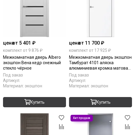
цена
от 5 401 ₽
цена
от 11 700 ₽
комплект от 9 876 ₽
комплект от 17 925 ₽
Межкомнатная дверь Albero
Межкомнатная дверь экошпон
экошпон Вена кедр снежный
Тамбурат 4101 аляска
стекло чёрное
алюминиевая кромка матовая
глухая
Под заказ
Под заказ
Артикул:
Артикул:
Материал:
экошпон
Материал:
экошпон
Купить
Купить