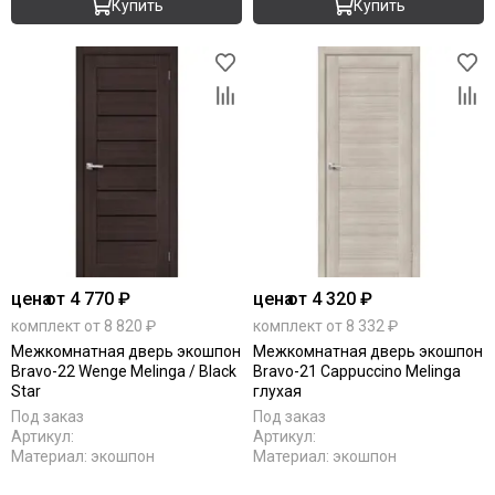
Купить
Купить
цена
от 4 770 ₽
цена
от 4 320 ₽
комплект от 8 820 ₽
комплект от 8 332 ₽
Межкомнатная дверь экошпон
Межкомнатная дверь экошпон
Bravo-22 Wenge Melinga / Black
Bravo-21 Cappuccino Melinga
Star
глухая
Под заказ
Под заказ
Артикул:
Артикул:
Материал:
экошпон
Материал:
экошпон