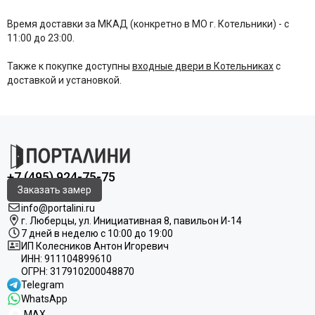
Время доставки за МКАД (конкретно в МО г. Котельники) - с
11:00 до 23:00.
Также к покупке доступны
входные двери в Котельниках
с
доставкой и установкой.
+7 (495) 924-75-75
Заказать замер
info@portalini.ru
г. Люберцы,
ул.
Инициативная
8
, павильон И-14
7 дней в неделю с 10:00 до 19:00
ИП Колесников Антон Игоревич
ИНН:
911104899610
ОГРН:
317910200048870
Telegram
WhatsApp
MAX