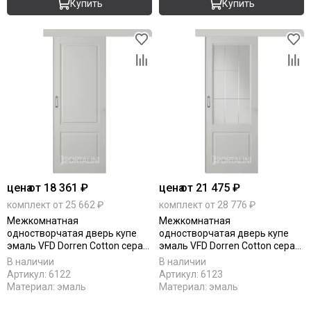
Купить
Купить
цена
от 18 361 ₽
цена
от 21 475 ₽
комплект от 25 662 ₽
комплект от 28 776 ₽
Межкомнатная
Межкомнатная
одностворчатая дверь купе
одностворчатая дверь купе
эмаль VFD Dorren Cotton серая
эмаль VFD Dorren Cotton серая
глухая
остеклённая
В наличии
В наличии
Артикул:
6122
Артикул:
6123
Материал:
эмаль
Материал:
эмаль