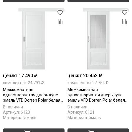
цена
от 17 490 ₽
цена
от 20 452 ₽
комплект от 24 791 ₽
комплект от 27 754 ₽
Межкомнатная
Межкомнатная
одностворчатая дверь купе
одностворчатая дверь купе
эмаль VFD Dorren Polar белая
эмаль VFD Dorren Polar белая
глухая
остеклённая
В наличии
В наличии
Артикул:
6120
Артикул:
6121
Материал:
эмаль
Материал:
эмаль