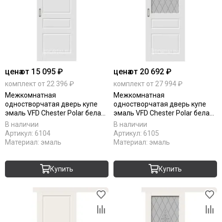
цена
от 15 095 ₽
цена
от 20 692 ₽
комплект от 22 396 ₽
комплект от 27 994 ₽
Межкомнатная
Межкомнатная
одностворчатая дверь купе
одностворчатая дверь купе
эмаль VFD Chester Polar белая
эмаль VFD Chester Polar белая
глухая
остеклённая
В наличии
В наличии
Артикул:
6104
Артикул:
6105
Материал:
эмаль
Материал:
эмаль
Купить
Купить