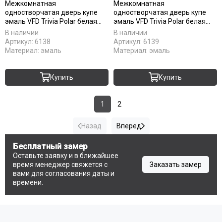
Межкомнатная
Межкомнатная
одностворчатая дверь купе
одностворчатая дверь купе
эмаль VFD Trivia Polar белая
эмаль VFD Trivia Polar белая
глухая
остеклённая
В наличии
В наличии
Артикул:
6138
Артикул:
6139
Материал:
эмаль
Материал:
эмаль
Купить
Купить
1
2
Назад
Вперед
Бесплатный замер
Оставьте заявку и в ближайшее
время менеджер свяжется с
Заказать замер
вами для согласования даты и
времени.