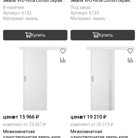
эмаль VFD Flitta Cotton серая
эмаль VFD Flitta Cotton серая
глухая
остеклённая
В наличии
Под заказ
Артикул:
6132
Артикул:
6133
Материал:
эмаль
Материал:
эмаль
Купить
Купить
цена
от 15 966 ₽
цена
от 19 210 ₽
комплект от 23 267 ₽
комплект от 26 513 ₽
Межкомнатная
Межкомнатная
одностворчатая дверь купе
одностворчатая дверь купе