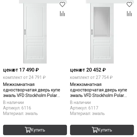
цена
от 17 490 ₽
цена
от 20 452 ₽
комплект от 24 791 ₽
комплект от 27 754 ₽
Межкомнатная
Межкомнатная
одностворчатая дверь купе
одностворчатая дверь купе
эмаль VFD Stockholm Polar
эмаль VFD Stockholm Polar
белая глухая
белая остеклённая
В наличии
В наличии
Артикул:
6116
Артикул:
6117
Материал:
эмаль
Материал:
эмаль
Купить
Купить