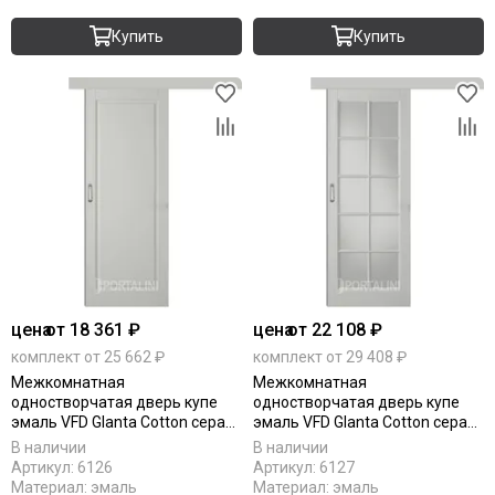
Купить
Купить
цена
от 18 361 ₽
цена
от 22 108 ₽
комплект от 25 662 ₽
комплект от 29 408 ₽
Межкомнатная
Межкомнатная
одностворчатая дверь купе
одностворчатая дверь купе
эмаль VFD Glanta Cotton серая
эмаль VFD Glanta Cotton серая
глухая
остеклённая
В наличии
В наличии
Артикул:
6126
Артикул:
6127
Материал:
эмаль
Материал:
эмаль