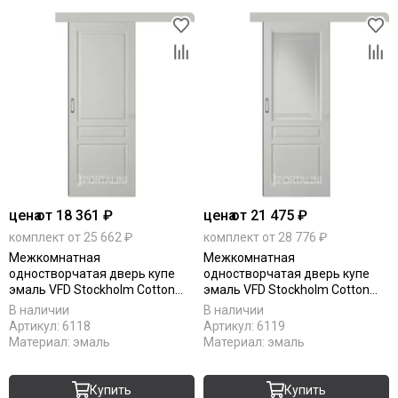
цена
от 18 361 ₽
цена
от 21 475 ₽
комплект от 25 662 ₽
комплект от 28 776 ₽
Межкомнатная
Межкомнатная
одностворчатая дверь купе
одностворчатая дверь купе
эмаль VFD Stockholm Cotton
эмаль VFD Stockholm Cotton
серая глухая
серая остеклённая
В наличии
В наличии
Артикул:
6118
Артикул:
6119
Материал:
эмаль
Материал:
эмаль
Купить
Купить