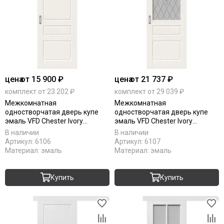
цена
от 15 900 ₽
цена
от 21 737 ₽
комплект от 23 202 ₽
комплект от 29 039 ₽
Межкомнатная
Межкомнатная
одностворчатая дверь купе
одностворчатая дверь купе
эмаль VFD Chester Ivory
эмаль VFD Chester Ivory
слоновая кость глухая
слоновая кость остеклённая
В наличии
В наличии
Артикул:
6106
Артикул:
6107
Материал:
эмаль
Материал:
эмаль
Купить
Купить