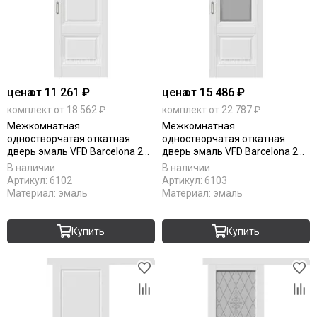
цена
от 11 261 ₽
цена
от 15 486 ₽
комплект от 18 562 ₽
комплект от 22 787 ₽
Межкомнатная
Межкомнатная
одностворчатая откатная
одностворчатая откатная
дверь эмаль VFD Barcelona 2
дверь эмаль VFD Barcelona 2
Polar белая глухая
Polar белая остеклённая
В наличии
В наличии
Артикул:
6102
Артикул:
6103
Материал:
эмаль
Материал:
эмаль
Купить
Купить