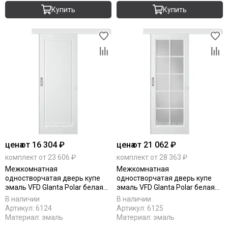
Купить
Купить
цена
от 16 304 ₽
цена
от 21 062 ₽
комплект от 23 606 ₽
комплект от 28 363 ₽
Межкомнатная
Межкомнатная
одностворчатая дверь купе
одностворчатая дверь купе
эмаль VFD Glanta Polar белая
эмаль VFD Glanta Polar белая
глухая
остеклённая
В наличии
В наличии
Артикул:
6124
Артикул:
6125
Материал:
эмаль
Материал:
эмаль