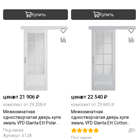
Купить
Купить
цена
от 21 906 ₽
цена
от 22 540 ₽
комплект от 29 208 ₽
комплект от 29 842 ₽
Межкомнатная
Межкомнатная
одностворчатая дверь купе
одностворчатая дверь купе
эмаль VFD Glanta Ett Polar
эмаль VFD Glanta Ett Cotton
белая остеклённая
серая остеклённая
Под заказ
1
Артикул:
6128
Под заказ