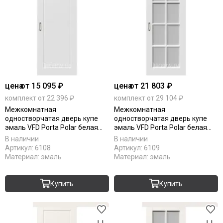
цена
от 15 095 ₽
цена
от 21 803 ₽
комплект от 22 396 ₽
комплект от 29 104 ₽
Межкомнатная
Межкомнатная
одностворчатая дверь купе
одностворчатая дверь купе
эмаль VFD Porta Polar белая
эмаль VFD Porta Polar белая
глухая
остеклённая
В наличии
В наличии
Артикул:
6108
Артикул:
6109
Материал:
эмаль
Материал:
эмаль
Купить
Купить