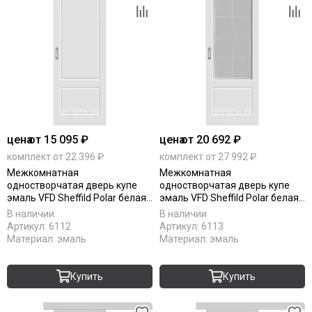
цена
от 15 095 ₽
цена
от 20 692 ₽
комплект от 22 396 ₽
комплект от 27 992 ₽
Межкомнатная
Межкомнатная
одностворчатая дверь купе
одностворчатая дверь купе
эмаль VFD Sheffild Polar белая
эмаль VFD Sheffild Polar белая
глухая
остеклённая
В наличии
В наличии
Артикул:
6112
Артикул:
6113
Материал:
эмаль
Материал:
эмаль
Купить
Купить