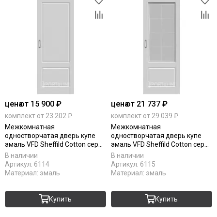
цена
от 15 900 ₽
цена
от 21 737 ₽
комплект от 23 202 ₽
комплект от 29 039 ₽
Межкомнатная
Межкомнатная
одностворчатая дверь купе
одностворчатая дверь купе
эмаль VFD Sheffild Cotton серая
эмаль VFD Sheffild Cotton серая
глухая
остеклённая
В наличии
В наличии
Артикул:
6114
Артикул:
6115
Материал:
эмаль
Материал:
эмаль
Купить
Купить