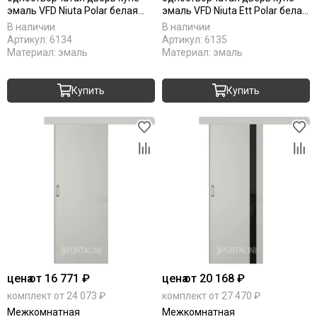
эмаль VFD Niuta Polar белая
эмаль VFD Niuta Ett Polar белая
глухая
остеклённая
В наличии
В наличии
Артикул:
6134
Артикул:
6135
Материал:
эмаль
Материал:
эмаль
Купить
Купить
цена
от 16 771 ₽
цена
от 20 168 ₽
комплект от 24 073 ₽
комплект от 27 470 ₽
Межкомнатная
Межкомнатная