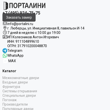
+7 (495) 924-75-75
Заказать замер
info@portalini.ru
г. Люберцы,
ул.
Инициативная
8
, павильон И-14
7 дней в неделю с 10:00 до 19:00
ИП Колесников Антон Игоревич
ИНН:
911104899610
ОГРН:
317910200048870
Telegram
WhatsApp
MAX
Каталог
Межкомнатные двери
Входные двери
Фурнитура
Системы открывания
Специальные двери
Погонаж
Производители
Популярные двери