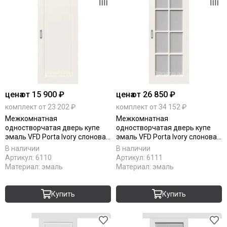
цена
от 15 900 ₽
цена
от 26 850 ₽
комплект от 23 202 ₽
комплект от 34 152 ₽
Межкомнатная
Межкомнатная
одностворчатая дверь купе
одностворчатая дверь купе
эмаль VFD Porta Ivory слоновая
эмаль VFD Porta Ivory слоновая
кость глухая
кость остеклённая
В наличии
В наличии
Артикул:
6110
Артикул:
6111
Материал:
эмаль
Материал:
эмаль
Купить
Купить