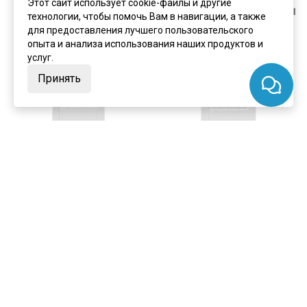
Этот сайт использует cookie-файлы и другие
технологии, чтобы помочь Вам в навигации, а также
для предоставления лучшего пользовательского
опыта и анализа использования наших продуктов и
услуг.
Принять
цена
от 15 486 ₽
цена
от 15 095 ₽
комплект от 22 787 ₽
комплект от 22 396 ₽
Межкомнатная
Межкомнатная
одностворчатая откатная
одностворчатая дверь купе
дверь эмаль VFD Barcelona 2
эмаль VFD Chester Polar белая
Polar белая остеклённая
глухая
В наличии
В наличии
Артикул:
6103
Артикул:
6104
Материал:
эмаль
Материал:
эмаль
Купить
Купить