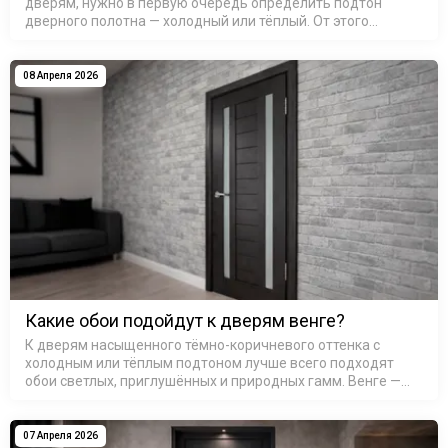
дверям, нужно в первую очередь определить подтон
дверного полотна — холодный или тёплый. От этого
зависит вся дальнейшая цветовая гамма стен: сочетание
тёплого с холодным без…
08 Апреля 2026
Какие обои подойдут к дверям венге?
К дверям насыщенного тёмно-коричневого оттенка с
холодным или тёплым подтоном лучше всего подходят
обои светлых, приглушённых и природных гамм. Венге —
это не один цвет, а целое семейство оттенков: от почти
чёрного с шоколадны…
07 Апреля 2026