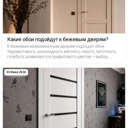
Какие обои подойдут к бежевым дверям?
К бежевым межкомнатным дверям подходят обои
терракотового, шоколадного, мятного, серого, песочного,
голубого, оливкового и графитового цветов — выбор
зависит от подтона самой двери и освещения в комнате.
Бежевые межкомнатные д…
03 Июня 2026