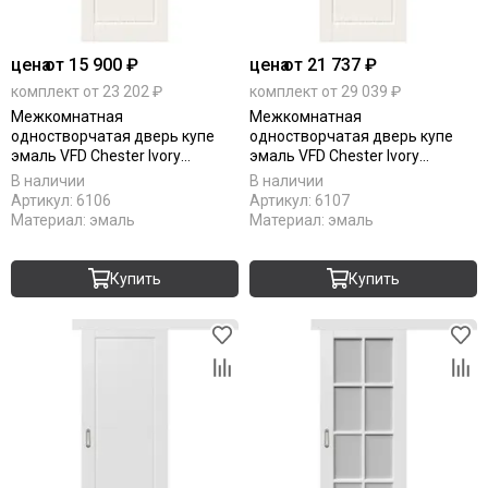
цена
от 15 900 ₽
цена
от 21 737 ₽
комплект от 23 202 ₽
комплект от 29 039 ₽
Межкомнатная
Межкомнатная
одностворчатая дверь купе
одностворчатая дверь купе
эмаль VFD Chester Ivory
эмаль VFD Chester Ivory
слоновая кость глухая
слоновая кость остеклённая
В наличии
В наличии
Артикул:
6106
Артикул:
6107
Материал:
эмаль
Материал:
эмаль
Купить
Купить