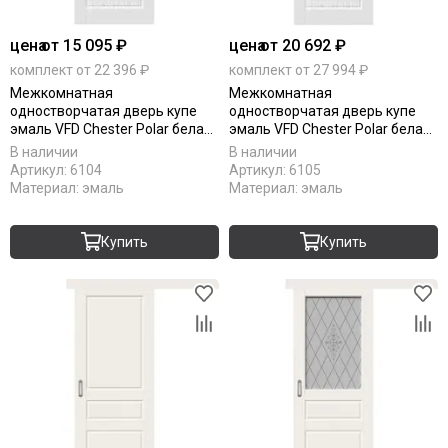
цена
от 15 095 ₽
цена
от 20 692 ₽
комплект от 22 396 ₽
комплект от 27 994 ₽
Межкомнатная
Межкомнатная
одностворчатая дверь купе
одностворчатая дверь купе
эмаль VFD Chester Polar белая
эмаль VFD Chester Polar белая
глухая
остеклённая
В наличии
В наличии
Артикул:
6104
Артикул:
6105
Материал:
эмаль
Материал:
эмаль
Купить
Купить