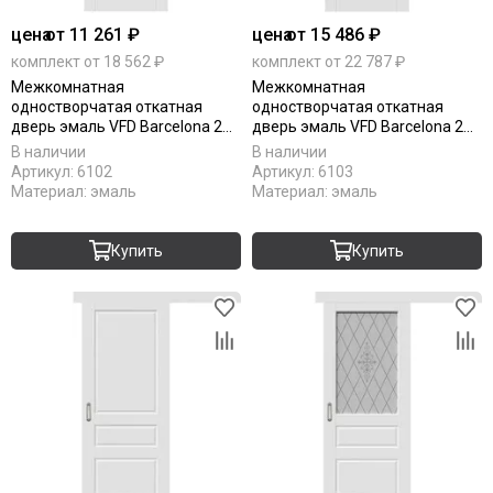
цена
от 11 261 ₽
цена
от 15 486 ₽
комплект от 18 562 ₽
комплект от 22 787 ₽
Межкомнатная
Межкомнатная
одностворчатая откатная
одностворчатая откатная
дверь эмаль VFD Barcelona 2
дверь эмаль VFD Barcelona 2
Polar белая глухая
Polar белая остеклённая
В наличии
В наличии
Артикул:
6102
Артикул:
6103
Материал:
эмаль
Материал:
эмаль
Купить
Купить