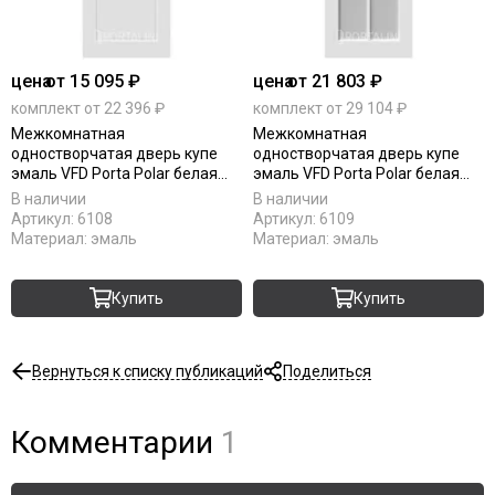
цена
от 15 095 ₽
цена
от 21 803 ₽
комплект от 22 396 ₽
комплект от 29 104 ₽
Межкомнатная
Межкомнатная
одностворчатая дверь купе
одностворчатая дверь купе
эмаль VFD Porta Polar белая
эмаль VFD Porta Polar белая
глухая
остеклённая
В наличии
В наличии
Артикул:
6108
Артикул:
6109
Материал:
эмаль
Материал:
эмаль
Купить
Купить
Вернуться к списку публикаций
Поделиться
Комментарии
1