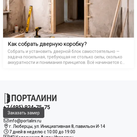
Как собрать дверную коробку?
Собрать и установить дверной блок самостоятельно —
задача посильная, требующая не столько силы, сколько
аккуратности и понимания принципов. Всё начинается с
основы — коробка дверная деревянная или из МДФ,
представляет со…
+7 (495) 924-75-75
Заказать замер
info@portalini.ru
г. Люберцы,
ул.
Инициативная
8
, павильон И-14
7 дней в неделю с 10:00 до 19:00