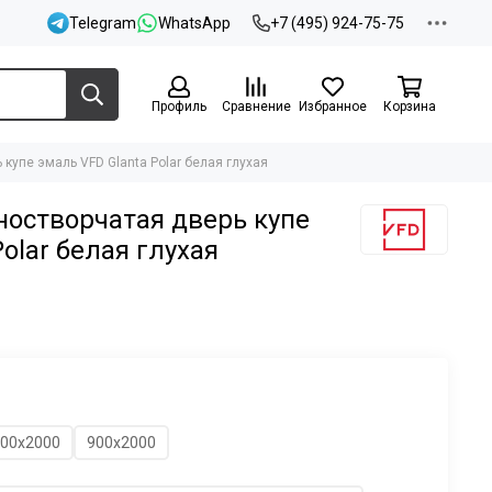
Telegram
WhatsApp
+7 (495) 924-75-75
Профиль
Сравнение
Избранное
Корзина
упе эмаль VFD Glanta Polar белая глухая
остворчатая дверь купе
olar белая глухая
00х2000
900х2000