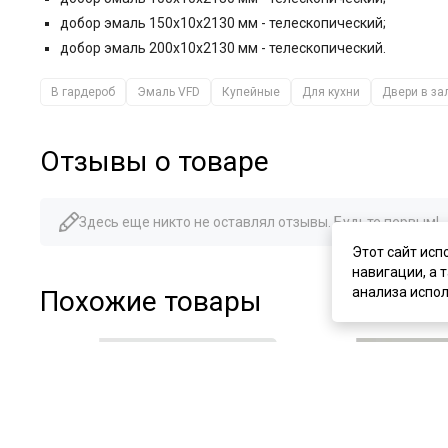
добор эмаль 150x10x2130 мм - телескопический;
добор эмаль 200x10x2130 мм - телескопический.
В гардероб
Эмаль VFD
Купейные
Для кухни
Двери в за
Отзывы о товаре
Здесь еще никто не оставлял отзывы. Будьте первым!
Этот сайт исп
навигации, а 
анализа испол
Похожие товары