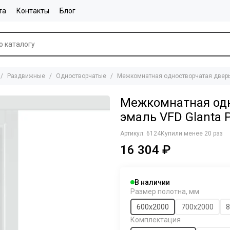
та
Контакты
Блог
Раздвижные
Одностворчатые
Межкомнатная одностворчатая дверь к
Межкомнатная одн
эмаль VFD Glanta P
Артикул:
6124
Купили менее 20 раз
16 304 ₽
В наличии
Размер полотна, мм
600х2000
700х2000
8
Комплектация