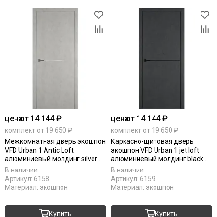
цена
от 14 144 ₽
цена
от 14 144 ₽
комплект от 19 650 ₽
комплект от 19 650 ₽
Межкомнатная дверь экошпон
Каркасно-щитовая дверь
VFD Urban 1 Antic Loft
экошпон VFD Urban 1 jet loft
алюминиевый молдинг silver
алюминиевый молдинг black
mould
mould
В наличии
В наличии
Артикул:
6158
Артикул:
6159
Материал:
экошпон
Материал:
экошпон
Купить
Купить