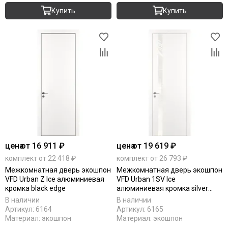
Купить
Купить
цена
от 16 911 ₽
цена
от 19 619 ₽
комплект от 22 418 ₽
комплект от 26 793 ₽
Межкомнатная дверь экошпон
Межкомнатная дверь экошпон
VFD Urban Z Ice алюминиевая
VFD Urban 1SV Ice
кромка black edge
алюминиевая кромка silver
edge
В наличии
В наличии
Артикул:
6164
Артикул:
6165
Материал:
экошпон
Материал:
экошпон