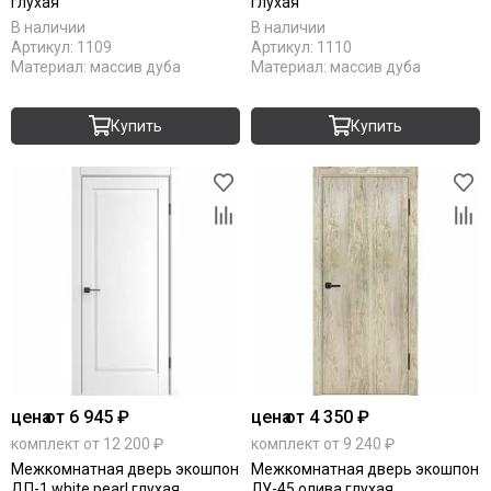
глухая
глухая
В наличии
В наличии
Артикул:
1109
Артикул:
1110
Материал:
массив дуба
Материал:
массив дуба
Купить
Купить
цена
от 6 945 ₽
цена
от 4 350 ₽
комплект от 12 200 ₽
комплект от 9 240 ₽
Межкомнатная дверь экошпон
Межкомнатная дверь экошпон
ДП-1 white pearl глухая
ЛУ-45 олива глухая