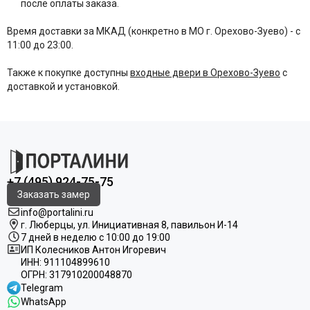
после оплаты заказа.
Время доставки за МКАД (конкретно в МО г. Орехово-Зуево) - с
11:00 до 23:00.
Также к покупке доступны
входные двери в Орехово-Зуево
с
доставкой и установкой.
+7 (495) 924-75-75
Заказать замер
info@portalini.ru
г. Люберцы,
ул.
Инициативная
8
, павильон И-14
7 дней в неделю с 10:00 до 19:00
ИП Колесников Антон Игоревич
ИНН:
911104899610
ОГРН:
317910200048870
Telegram
WhatsApp