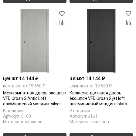
цена
от 14 144 ₽
цена
от 14 144 ₽
комплект от 19 650 ₽
комплект от 19 650 ₽
Межкомнатная дверь экошпон
Каркасно-щитовая дверь
VFD Urban 2 Antic Loft
экошпон VFD Urban 2 jet loft
алюминиевый молдинг silver
алюминиевый молдинг black
mould
mould
В наличии
В наличии
Артикул:
6160
Артикул:
6161
Материал:
экошпон
Материал:
экошпон