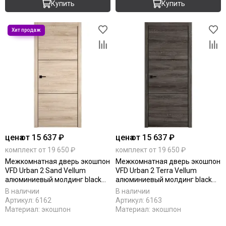
Купить
Купить
цена
от 15 637 ₽
цена
от 15 637 ₽
комплект от 19 650 ₽
комплект от 19 650 ₽
Межкомнатная дверь экошпон
Межкомнатная дверь экошпон
VFD Urban 2 Sand Vellum
VFD Urban 2 Terra Vellum
алюминиевый молдинг black
алюминиевый молдинг black
mould
mould
В наличии
В наличии
Артикул:
6162
Артикул:
6163
Материал:
экошпон
Материал:
экошпон