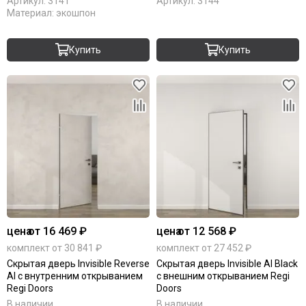
Артикул:
3141
Артикул:
3144
Материал:
экошпон
Купить
Купить
цена
от 16 469 ₽
цена
от 12 568 ₽
комплект от 30 841 ₽
комплект от 27 452 ₽
Скрытая дверь Invisible Reverse
Скрытая дверь Invisible Al Black
Al с внутренним открыванием
с внешним открыванием Regi
Regi Doors
Doors
В наличии
В наличии