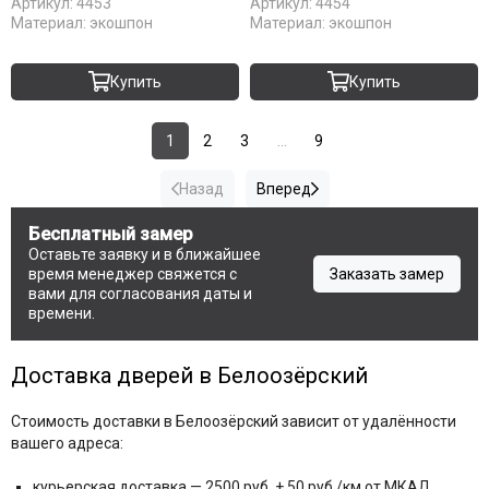
Артикул:
4453
Артикул:
4454
Материал:
экошпон
Материал:
экошпон
Купить
Купить
1
2
3
...
9
Назад
Вперед
Бесплатный замер
Оставьте заявку и в ближайшее
время менеджер свяжется с
Заказать замер
вами для согласования даты и
времени.
Доставка дверей в Белоозёрский
Стоимость доставки в Белоозёрский зависит от удалённости
вашего адреса:
курьерская доставка — 2500 руб. + 50 руб./км от МКАД