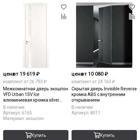
цена
от 19 619 ₽
цена
от 10 080 ₽
комплект от 26 793 ₽
комплект от 24 160 ₽
Межкомнатная дверь экошпон
Скрытая дверь Invisible Reverse
VFD Urban 1SV Ice
кромка ABS с внутренним
алюминиевая кромка silver
открыванием
edge
В наличии
В наличии
Артикул:
6165
Артикул:
8011
Материал:
экошпон
Купить
Купить