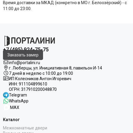
Время доставки за МКАД (конкретно в МО г. Белоозёрский) - с
11:00 до 23:00.
+7 (495) 924-75-75
Заказать замер
info@portalini.ru
г. Люберцы,
ул.
Инициативная
8
, павильон И-14
7 дней в неделю с 10:00 до 19:00
ИП Колесников Антон Игоревич
ИНН:
911104899610
ОГРН:
317910200048870
Telegram
WhatsApp
MAX
Каталог
Межкомнатные двери