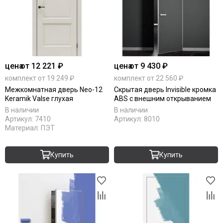
цена
от 12 221 ₽
цена
от 9 430 ₽
комплект от 19 249 ₽
комплект от 22 560 ₽
Межкомнатная дверь Neo-12
Скрытая дверь Invisible кромка
Keramik Valse глухая
ABS с внешним открыванием
В наличии
В наличии
Артикул:
7410
Артикул:
8010
Материал:
ПЭТ
Купить
Купить