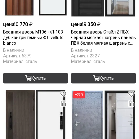
цена
40 770 ₽
цена
49 350 ₽
Входная дверь М106 ФЛ-103
Входная дверь Стайл Z ПВХ
дуб кантри темный ФЛ velluto
чёрная мягкая шагрень панель
bianco
ПВХ белая мягкая шагрень с
зеркалом Z
В наличии
В наличии
Артикул:
6379
Артикул:
2327
Материал:
сталь
Материал:
сталь
Купить
Купить
−30%