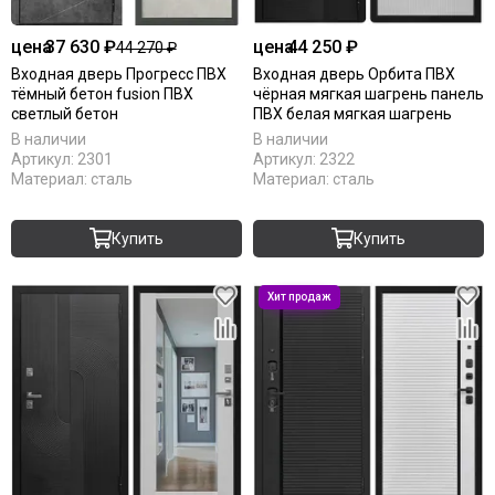
цена
37 630 ₽
цена
44 250 ₽
44 270 ₽
Входная дверь Прогресс ПВХ
Входная дверь Орбита ПВХ
тёмный бетон fusion ПВХ
чёрная мягкая шагрень панель
светлый бетон
ПВХ белая мягкая шагрень
В наличии
В наличии
Артикул:
2301
Артикул:
2322
Материал:
сталь
Материал:
сталь
Купить
Купить