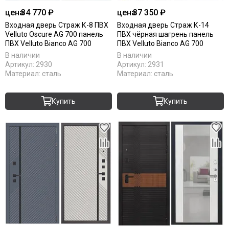
цена
34 770 ₽
цена
37 350 ₽
Входная дверь Страж К-8 ПВХ
Входная дверь Страж К-14
Velluto Oscure AG 700 панель
ПВХ чёрная шагрень панель
ПВХ Velluto Bianco AG 700
ПВХ Velluto Bianco AG 700
В наличии
В наличии
Артикул:
2930
Артикул:
2931
Материал:
сталь
Материал:
сталь
Купить
Купить