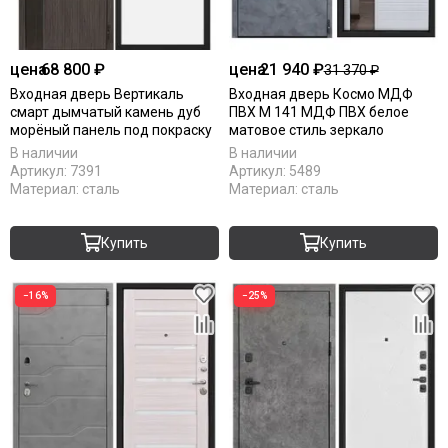
цена
68 800 ₽
цена
21 940 ₽
31 370 ₽
Входная дверь Вертикаль
Входная дверь Космо МДФ
смарт дымчатый камень дуб
ПВХ М 141 МДФ ПВХ белое
морёный панель под покраску
матовое стиль зеркало
В наличии
В наличии
Артикул:
7391
Артикул:
5489
Материал:
сталь
Материал:
сталь
Купить
Купить
−16%
−25%