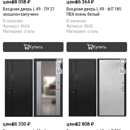
цена
58 058 ₽
цена
56 364 ₽
Входная дверь L 49 - ЛУ 21
Входная дверь L 49 - ФЛ 185
экошпон капучино
ПВХ ясень белый
В наличии
В наличии
Артикул:
4604
Артикул:
4605
Материал:
сталь
Материал:
сталь
Купить
Купить
цена
56 350 ₽
цена
52 808 ₽