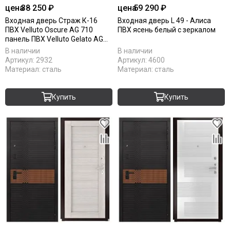
цена
38 250 ₽
цена
59 290 ₽
Входная дверь Страж К-16
Входная дверь L 49 - Алиса
ПВХ Velluto Oscure AG 710
ПВХ ясень белый с зеркалом
панель ПВХ Velluto Gelato AG
710
В наличии
В наличии
Артикул:
2932
Артикул:
4600
Материал:
сталь
Материал:
сталь
Купить
Купить