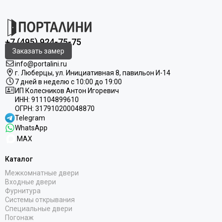
+7 (495) 924-75-75
Заказать замер
info@portalini.ru
г. Люберцы,
ул.
Инициативная
8
, павильон И-14
7 дней в неделю с 10:00 до 19:00
ИП Колесников Антон Игоревич
ИНН:
911104899610
ОГРН:
317910200048870
Telegram
WhatsApp
MAX
Каталог
Межкомнатные двери
Входные двери
Фурнитура
Системы открывания
Специальные двери
Погонаж