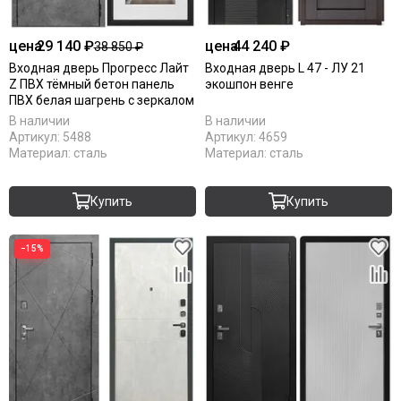
цена
29 140 ₽
цена
44 240 ₽
38 850 ₽
Входная дверь Прогресс Лайт
Входная дверь L 47 - ЛУ 21
Z ПВХ тёмный бетон панель
экошпон венге
ПВХ белая шагрень с зеркалом
В наличии
В наличии
Артикул:
5488
Артикул:
4659
Материал:
сталь
Материал:
сталь
Купить
Купить
−15%