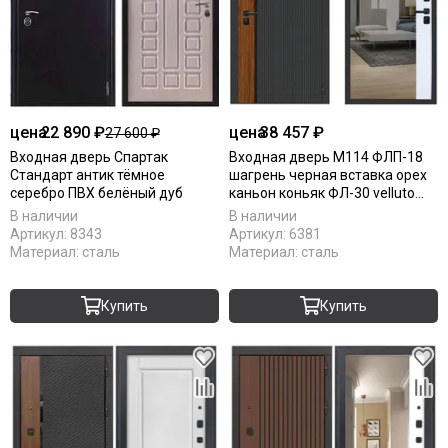
цена
22 890 ₽
цена
38 457 ₽
27 600 ₽
Входная дверь Спартак
Входная дверь М114 ФЛП-18
Стандарт антик тёмное
шагрень черная вставка орех
серебро ПВХ белёный дуб
каньон коньяк ФЛ-30 velluto
bianco
В наличии
В наличии
Артикул:
8343
Артикул:
6381
Материал:
сталь
Материал:
сталь
Купить
Купить