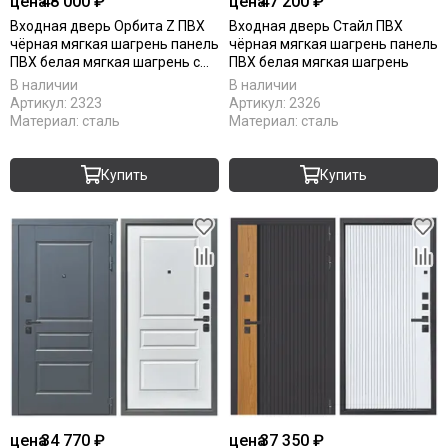
цена
48 000 ₽
цена
47 200 ₽
Входная дверь Орбита Z ПВХ
Входная дверь Стайл ПВХ
чёрная мягкая шагрень панель
чёрная мягкая шагрень панель
ПВХ белая мягкая шагрень с
ПВХ белая мягкая шагрень
зеркалом Z
В наличии
В наличии
Артикул:
2323
Артикул:
2326
Материал:
сталь
Материал:
сталь
Купить
Купить
цена
34 770 ₽
цена
37 350 ₽