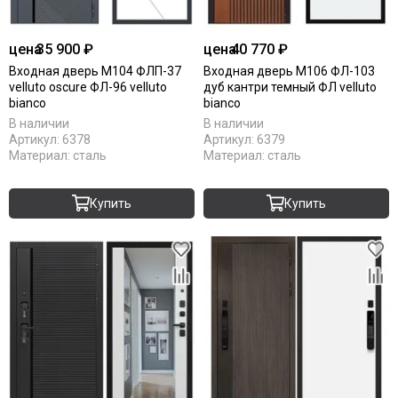
цена
35 900 ₽
цена
40 770 ₽
Входная дверь М104 ФЛП-37
Входная дверь М106 ФЛ-103
velluto oscure ФЛ-96 velluto
дуб кантри темный ФЛ velluto
bianco
bianco
В наличии
В наличии
Артикул:
6378
Артикул:
6379
Материал:
сталь
Материал:
сталь
Купить
Купить