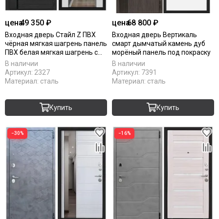
цена
49 350 ₽
цена
68 800 ₽
Входная дверь Стайл Z ПВХ
Входная дверь Вертикаль
чёрная мягкая шагрень панель
смарт дымчатый камень дуб
ПВХ белая мягкая шагрень с
морёный панель под покраску
зеркалом Z
В наличии
В наличии
Артикул:
2327
Артикул:
7391
Материал:
сталь
Материал:
сталь
Купить
Купить
−30%
−16%