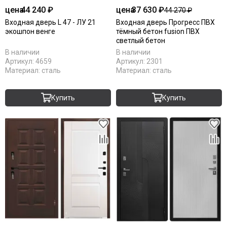
цена
44 240 ₽
цена
37 630 ₽
44 270 ₽
Входная дверь L 47 - ЛУ 21
Входная дверь Прогресс ПВХ
экошпон венге
тёмный бетон fusion ПВХ
светлый бетон
В наличии
В наличии
Артикул:
4659
Артикул:
2301
Материал:
сталь
Материал:
сталь
Купить
Купить