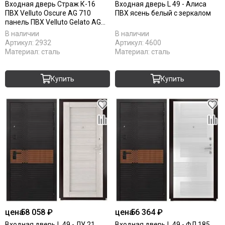
Входная дверь Страж К-16
Входная дверь L 49 - Алиса
ПВХ Velluto Oscure AG 710
ПВХ ясень белый с зеркалом
панель ПВХ Velluto Gelato AG
710
В наличии
В наличии
Артикул:
2932
Артикул:
4600
Материал:
сталь
Материал:
сталь
Купить
Купить
цена
58 058 ₽
цена
56 364 ₽
Входная дверь L 49 - ЛУ 21
Входная дверь L 49 - ФЛ 185