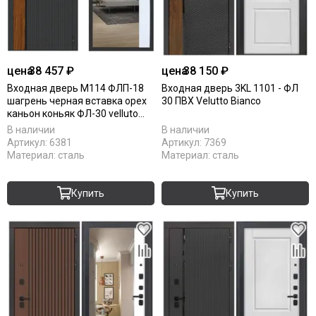
цена
38 457 ₽
цена
38 150 ₽
Входная дверь М114 ФЛП-18
Входная дверь 3KL 1101 - ФЛ
шагрень черная вставка орех
30 ПВХ Velutto Bianco
каньон коньяк ФЛ-30 velluto
bianco
В наличии
В наличии
Артикул:
6381
Артикул:
7369
Материал:
сталь
Материал:
сталь
Купить
Купить