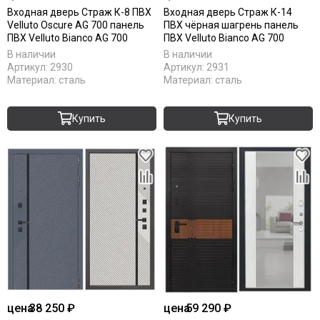
Входная дверь Страж К-8 ПВХ
Входная дверь Страж К-14
Velluto Oscure AG 700 панель
ПВХ чёрная шагрень панель
ПВХ Velluto Bianco AG 700
ПВХ Velluto Bianco AG 700
В наличии
В наличии
Артикул:
2930
Артикул:
2931
Материал:
сталь
Материал:
сталь
Купить
Купить
цена
38 250 ₽
цена
59 290 ₽