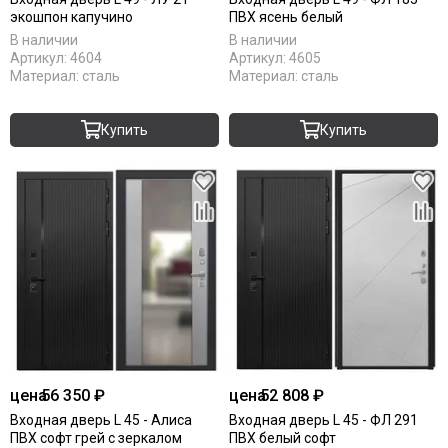
экошпон капучино
ПВХ ясень белый
В наличии
В наличии
Артикул:
4604
Артикул:
4605
Материал:
сталь
Материал:
сталь
Купить
Купить
цена
56 350 ₽
цена
52 808 ₽
Входная дверь L 45 - Алиса
Входная дверь L 45 - ФЛ 291
ПВХ софт грей с зеркалом
ПВХ белый софт