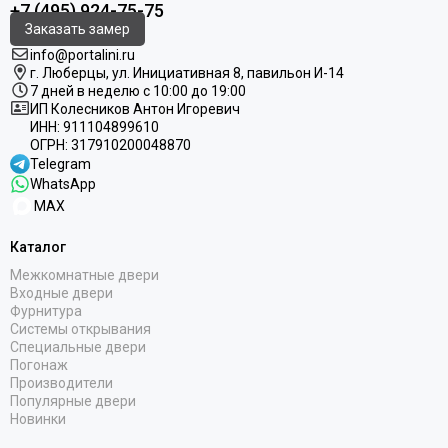
+7 (495) 924-75-75
Заказать замер
info@portalini.ru
г. Люберцы,
ул.
Инициативная
8
, павильон И-14
7 дней в неделю с 10:00 до 19:00
ИП Колесников Антон Игоревич
ИНН:
911104899610
ОГРН:
317910200048870
Telegram
WhatsApp
MAX
Каталог
Межкомнатные двери
Входные двери
Фурнитура
Системы открывания
Специальные двери
Погонаж
Производители
Популярные двери
Новинки