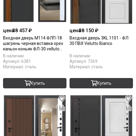
цена
38 457 ₽
цена
38 150 ₽
Входная дверь М114 ФЛП-18
Входная дверь 3KL 1101 - ФЛ
шагрень черная вставка орех
30 ПВХ Velutto Bianco
каньон коньяк ФЛ-30 velluto
bianco
В наличии
В наличии
Артикул:
6381
Артикул:
7369
Материал:
сталь
Материал:
сталь
Купить
Купить