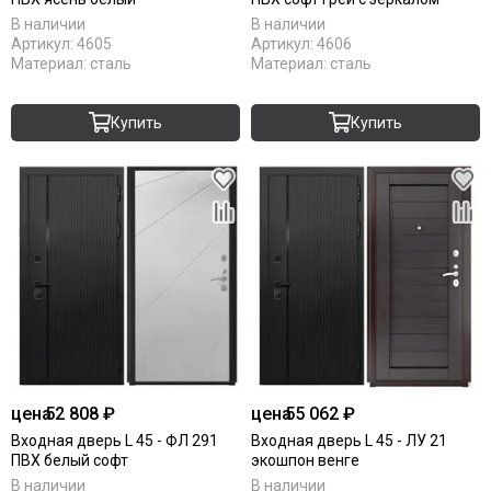
В наличии
В наличии
Артикул:
4605
Артикул:
4606
Материал:
сталь
Материал:
сталь
Купить
Купить
цена
52 808 ₽
цена
55 062 ₽
Входная дверь L 45 - ФЛ 291
Входная дверь L 45 - ЛУ 21
ПВХ белый софт
экошпон венге
В наличии
В наличии