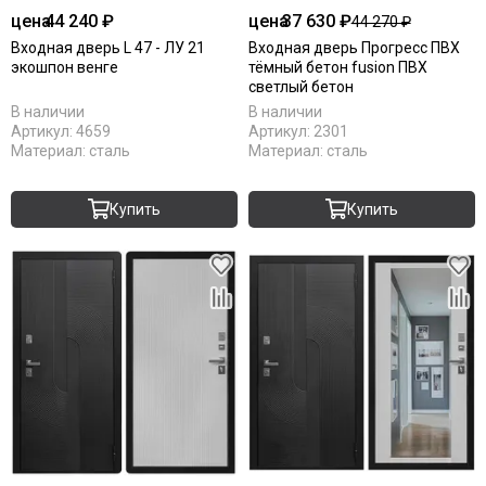
цена
44 240 ₽
цена
37 630 ₽
44 270 ₽
Входная дверь L 47 - ЛУ 21
Входная дверь Прогресс ПВХ
экошпон венге
тёмный бетон fusion ПВХ
светлый бетон
В наличии
В наличии
Артикул:
4659
Артикул:
2301
Материал:
сталь
Материал:
сталь
Купить
Купить