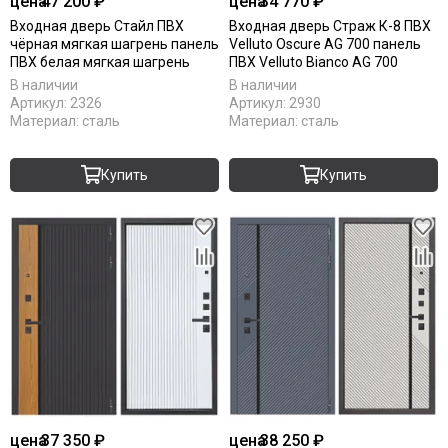
цена
47 200 ₽
цена
34 770 ₽
Входная дверь Стайл ПВХ
Входная дверь Страж К-8 ПВХ
чёрная мягкая шагрень панель
Velluto Oscure AG 700 панель
ПВХ белая мягкая шагрень
ПВХ Velluto Bianco AG 700
В наличии
В наличии
Артикул:
2326
Артикул:
2930
Материал:
сталь
Материал:
сталь
Купить
Купить
цена
37 350 ₽
цена
38 250 ₽