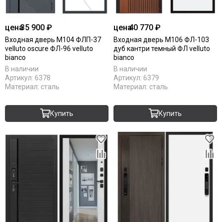
цена
35 900 ₽
цена
40 770 ₽
Входная дверь М104 ФЛП-37
Входная дверь М106 ФЛ-103
velluto oscure ФЛ-96 velluto
дуб кантри темный ФЛ velluto
bianco
bianco
В наличии
В наличии
Артикул:
6378
Артикул:
6379
Материал:
сталь
Материал:
сталь
Купить
Купить