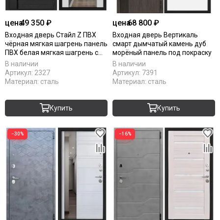
цена
49 350 ₽
цена
68 800 ₽
Входная дверь Стайл Z ПВХ
Входная дверь Вертикаль
чёрная мягкая шагрень панель
смарт дымчатый камень дуб
ПВХ белая мягкая шагрень с
морёный панель под покраску
зеркалом Z
В наличии
В наличии
Артикул:
2327
Артикул:
7391
Материал:
сталь
Материал:
сталь
Купить
Купить
−30%
−16%