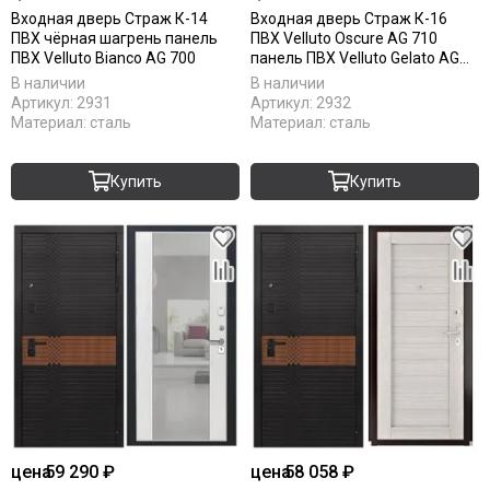
Входная дверь Страж К-14
Входная дверь Страж К-16
ПВХ чёрная шагрень панель
ПВХ Velluto Oscure AG 710
ПВХ Velluto Bianco AG 700
панель ПВХ Velluto Gelato AG
710
В наличии
В наличии
Артикул:
2931
Артикул:
2932
Материал:
сталь
Материал:
сталь
Купить
Купить
цена
59 290 ₽
цена
58 058 ₽