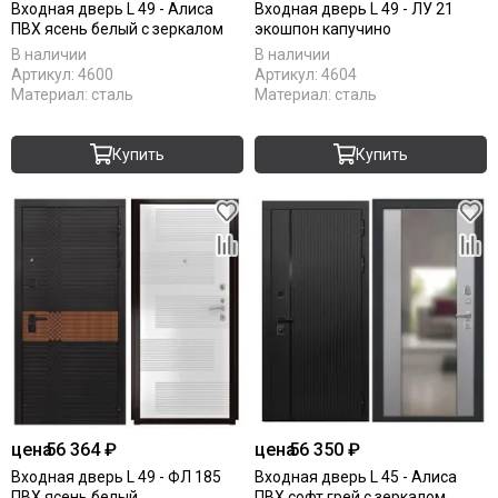
Входная дверь L 49 - Алиса
Входная дверь L 49 - ЛУ 21
ПВХ ясень белый с зеркалом
экошпон капучино
В наличии
В наличии
Артикул:
4600
Артикул:
4604
Материал:
сталь
Материал:
сталь
Купить
Купить
цена
56 364 ₽
цена
56 350 ₽
Входная дверь L 49 - ФЛ 185
Входная дверь L 45 - Алиса
ПВХ ясень белый
ПВХ софт грей с зеркалом