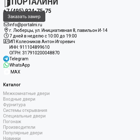
+7 (495) 924-75-75
Заказать замер
info@portalini.ru
г. Люберцы,
ул.
Инициативная
8
, павильон И-14
7 дней в неделю с 10:00 до 19:00
ИП Колесников Антон Игоревич
ИНН:
911104899610
ОГРН:
317910200048870
Telegram
WhatsApp
MAX
Каталог
Межкомнатные двери
Входные двери
Фурнитура
Системы открывания
Специальные двери
Погонаж
Производители
Популярные двери
Новинки