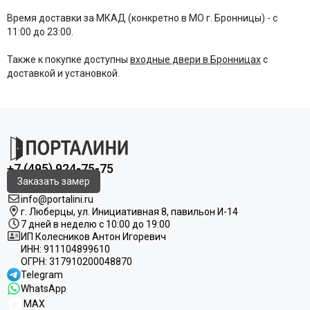
Время доставки за МКАД (конкретно в МО г. Бронницы) - с
11:00 до 23:00.
Также к покупке доступны
входные двери в Бронницах
с
доставкой и установкой.
+7 (495) 924-75-75
Заказать замер
info@portalini.ru
г. Люберцы,
ул.
Инициативная
8
, павильон И-14
7 дней в неделю с 10:00 до 19:00
ИП Колесников Антон Игоревич
ИНН:
911104899610
ОГРН:
317910200048870
Telegram
WhatsApp
MAX