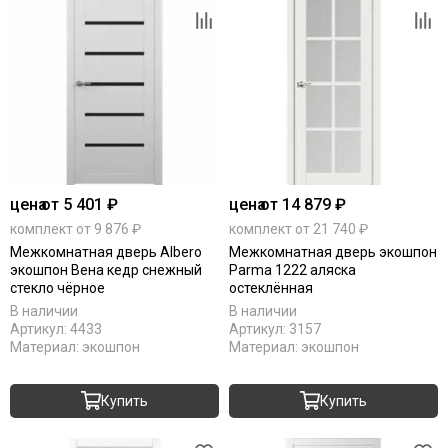
цена
от 5 401 ₽
цена
от 14 879 ₽
комплект от 9 876 ₽
комплект от 21 740 ₽
Межкомнатная дверь Albero
Межкомнатная дверь экошпон
экошпон Вена кедр снежный
Parma 1222 аляска
стекло чёрное
остеклённая
В наличии
В наличии
Артикул:
4433
Артикул:
3157
Материал:
экошпон
Материал:
экошпон
Купить
Купить