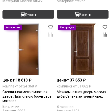
Материал:
массив ольхи
Материал:
стекло
Купить
Купить
цена
от 18 613 ₽
цена
от 37 853 ₽
комплект от 24 368 ₽
комплект от 51 062 ₽
Стеклянная межкомнатная
Межкомнатная дверь массив
дверь Лайт стекло бронзовое
дуба Селена античный орех
матовое
В наличии
В наличии
Артикул:
2003
Артикул:
1101