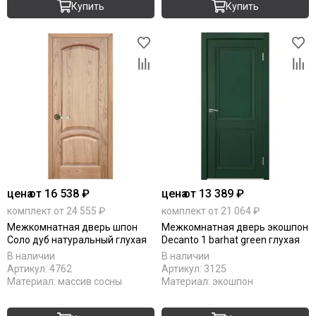
Купить
Купить
цена
от 16 538 ₽
цена
от 13 389 ₽
комплект от 24 555 ₽
комплект от 21 064 ₽
Межкомнатная дверь шпон
Межкомнатная дверь экошпон
Соло дуб натуральный глухая
Decanto 1 barhat green глухая
В наличии
В наличии
Артикул:
4762
Артикул:
3125
Материал:
массив сосны
Материал:
экошпон