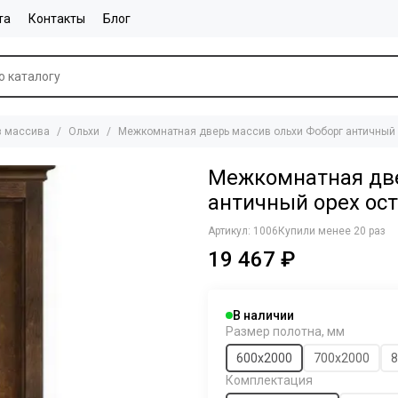
та
Контакты
Блог
з массива
Ольхи
Межкомнатная дверь массив ольхи Фоборг античный 
Межкомнатная две
античный орех ос
Артикул:
1006
Купили менее 20 раз
19 467 ₽
В наличии
Размер полотна, мм
600х2000
700х2000
8
Комплектация