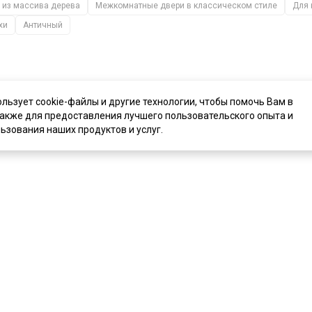
 из массива дерева
Межкомнатные двери в классическом стиле
Для 
хи
Античный
ользует cookie-файлы и другие технологии, чтобы помочь Вам в
также для предоставления лучшего пользовательского опыта и
ьзования наших продуктов и услуг.