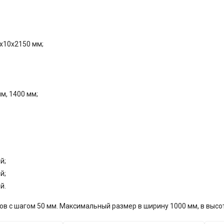
0x10x2150 мм;
мм, 1400 мм;
й;
й;
й.
в с шагом 50 мм. Максимальный размер в ширину 1000 мм, в высот