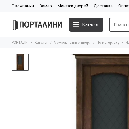
О компании
Замер
Монтаж дверей
Доставка
Опла
Каталог
PORTALINI
Каталог
Межкомнатные двери
По материалу
И