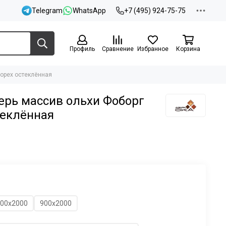
Telegram
WhatsApp
+7 (495) 924-75-75
Профиль
Сравнение
Избранное
Корзина
орех остеклённая
рь массив ольхи Фоборг
теклённая
00х2000
900х2000