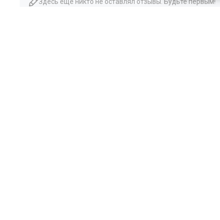
Здесь еще никто не оставлял отзывы. Будьте первым!
Похожие товары
цена
от 10 031 ₽
цена
от 10 031 ₽
комплект от 14 903 ₽
комплект от 14 903 ₽
Межкомнатная дверь экошпон
Межкомнатная дверь
Profilo Porte PSC-40 белая глухая
Profilo Porte PSC-40 аг