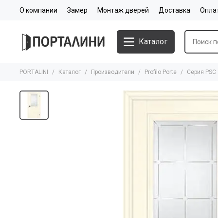
О компании
Замер
Монтаж дверей
Доставка
Опла
Каталог
PORTALINI
Каталог
Производители
Profilo Porte
Серия PSC