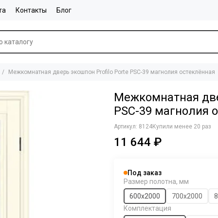
та
Контакты
Блог
Межкомнатная дверь экошпон Profilo Porte PSC-39 магнолия остеклённая
Межкомнатная двер
PSC-39 магнолия 
Артикул:
8124
Купили менее 20 раз
11 644 ₽
Под заказ
Размер полотна, мм
600х2000
700х2000
8
Комплектация