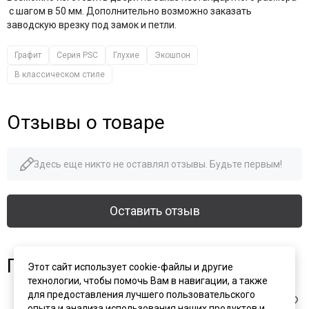
с шагом в 50 мм. Дополнительно возможно заказать
заводскую врезку под замок и петли.
Графит
Серия PSC
Глухие
Экошпон
В классическом стиле
Отзывы о товаре
Здесь еще никто не оставлял отзывы. Будьте первым!
Оставить отзыв
Похожие товары
Этот сайт использует cookie-файлы и другие
технологии, чтобы помочь Вам в навигации, а также
для предоставления лучшего пользовательского
опыта и анализа использования наших продуктов и