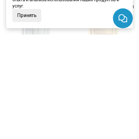
услуг.
Принять
цена
от 9 290 ₽
цена
от 8 795 ₽
комплект от 15 360 ₽
комплект от 14 865 ₽
Межкомнатная дверь экошпон
Межкомнатная дверь экошпон
Соната-02 эмалекс белый
Соната-02 эмалекс ваниль
остеклённая
глухая
В наличии
В наличии
Артикул:
8370
Артикул:
8371
Материал:
экошпон
Материал:
экошпон
Купить
Купить