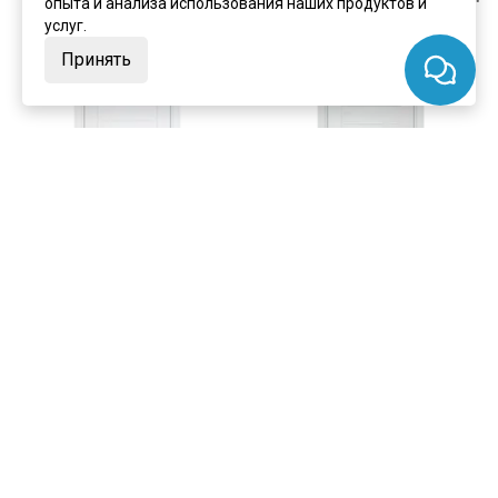
опыта и анализа использования наших продуктов и
услуг.
Принять
цена
от 9 159 ₽
цена
от 9 159 ₽
комплект от 14 028 ₽
комплект от 14 028 ₽
Межкомнатная дверь экошпон
Межкомнатная дверь экошпон
Profilo Porte PSC-48 белый
Profilo Porte PSC-48 агат
остеклённая
остеклённая
В наличии
В наличии
Артикул:
8093
Артикул:
8094
Материал:
экошпон
Материал:
экошпон
Купить
Купить