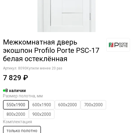
Межкомнатная дверь
экошпон Profilo Porte PSC-17
белая остеклённая
Артикул:
8090
Купили менее 20 раз
7 829 ₽
В наличии
Размер полотна, мм
550х1900
600х1900
600х2000
700х2000
800х2000
900х2000
Комплектация
только полотно