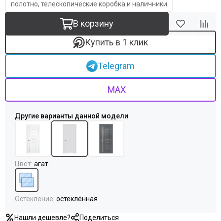
Серебро
полотно, телескопические коробка и наличники
С патиной
В корзину
Светлые
Тёмный кипарис
Купить в 1 клик
Тёмный анегри
Тёмные
Telegram
Черные
Шампань
MAX
Ясень
Antic loft
Bianco
Brown dreamline
Cream silk
Grey matt
Цвет
:
агат
White matt
Original oak
RAL 9003
Остекление
:
остеклённая
RAL 7047
RAL 7044
Нашли дешевле?
Поделиться