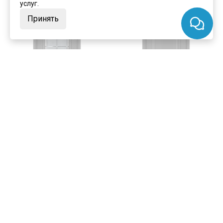
услуг.
Принять
цена
от 12 683 ₽
цена
от 9 669 ₽
комплект от 17 554 ₽
комплект от 14 539 ₽
Межкомнатная дверь экошпон
Межкомнатная дверь экошпон
Profilo Porte PSC-35 агат
Profilo Porte PSC-36 агат глухая
остеклённая
Под заказ
Под заказ
Артикул:
8106
Артикул:
8110
Материал:
экошпон
Материал:
экошпон
Купить
Купить