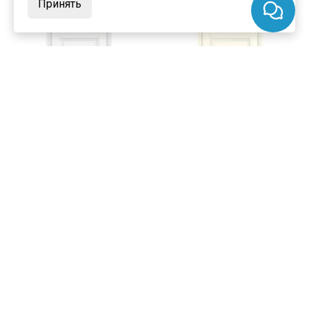
Принять
цена
от 11 125 ₽
цена
от 11 125 ₽
комплект от 16 088 ₽
комплект от 16 088 ₽
Межкомнатная дверь экошпон
Межкомнатная дверь экошпон
Profilo Porte PSC-27 белая
Profilo Porte PSC-27 магнолия
остеклённая
остеклённая
В наличии
В наличии
Артикул:
8097
Артикул:
8098
Материал:
экошпон
Материал:
экошпон
Купить
Купить