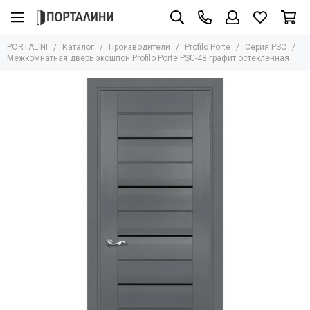
Производители
Profilo Porte
PORTALINI
Каталог
Производители
Profilo Porte
Серия PSC
Все товары
Все товары
Межкомнатная дверь экошпон Profilo Porte PSC-48 графит остеклённая
Adden Bau
Серия Invisible
Albero
Серия P
Armadillo
Серия PSC
AGB
Archie
Aurum Doors
Bravo
Bussare
Сasseton
Covali
Fantom
Hausdoors
Glass Tur
Kapelli
Krona Koblenz