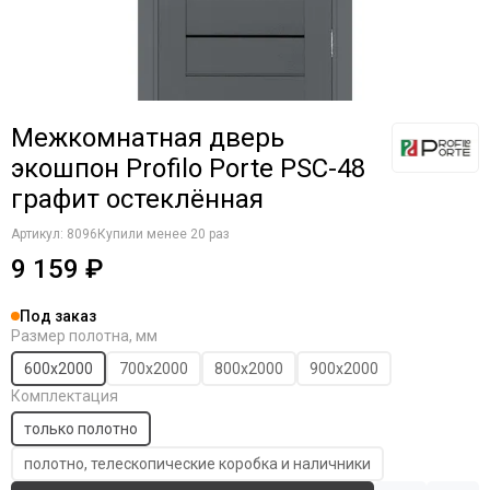
Komfort Doors
Legend
Luxor
Milyana
Morelli
Межкомнатная дверь
Ofram
экошпон Profilo Porte PSC-48
Optima Porte
графит остеклённая
Porta Di Parma
Portalini
Артикул:
8096
Купили менее 20 раз
Porte Vista
9 159 ₽
Portika
Poseidon
Под заказ
Profilo Porte
Размер полотна, мм
Regi Doors
600х2000
700х2000
800х2000
900х2000
Staller
Комплектация
STR
только полотно
VFD
полотно, телескопические коробка и наличники
Velldoris