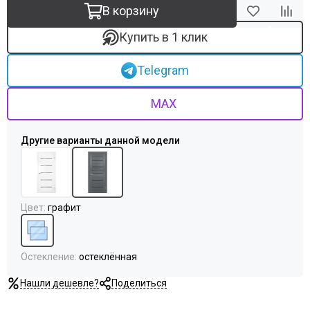
Uberture
В корзину
Акма
АСД
Купить в 1 клик
Дворецкий
ЗАО ПО Одинцово
Telegram
Оникс
Ока
MAX
Пожметком
Текона
Шейл Дорс
Юркас
Цвет
:
графит
Остекление
:
остеклённая
Нашли дешевле?
Поделиться