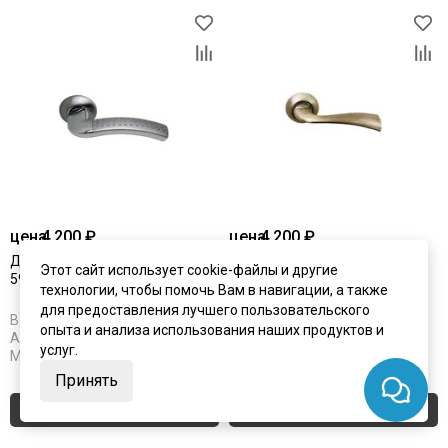
цена
4 200 ₽
цена
4 200 ₽
Дверная ручка Archie SO1O
Дверная ручка SO1O 151BB
Этот сайт использует cookie-файлы и другие
59HHP белый никель
античная бронза
технологии, чтобы помочь Вам в навигации, а также
для предоставления лучшего пользовательского
В наличии
В наличии
опыта и анализа использования наших продуктов и
Артикул:
2245
Артикул:
2246
услуг.
Материал:
ЦАМ
Материал:
ЦАМ
Принять
Купить
Купить