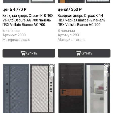
цена
34 770 ₽
цена
37 350 ₽
Входная дверь Страж К-8 ПВХ
Входная дверь Страж К-14
Velluto Oscure AG 700 панель
ПВХ чёрная шагрень панель
ПВХ Velluto Bianco AG 700
ПВХ Velluto Bianco AG 700
В наличии
В наличии
Артикул:
2930
Артикул:
2931
Материал:
сталь
Материал:
сталь
Купить
Купить