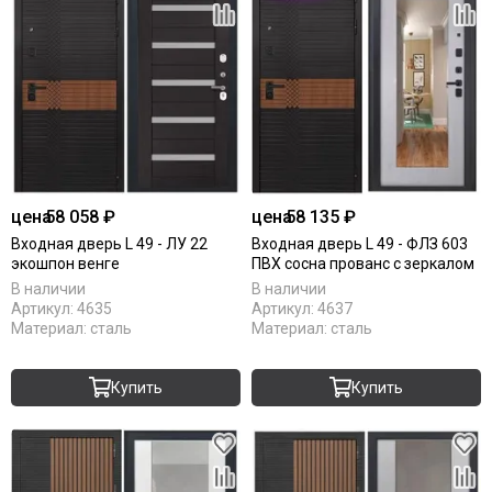
цена
58 058 ₽
цена
58 135 ₽
Входная дверь L 49 - ЛУ 22
Входная дверь L 49 - ФЛЗ 603
экошпон венге
ПВХ сосна прованс с зеркалом
В наличии
В наличии
Артикул:
4635
Артикул:
4637
Материал:
сталь
Материал:
сталь
Купить
Купить