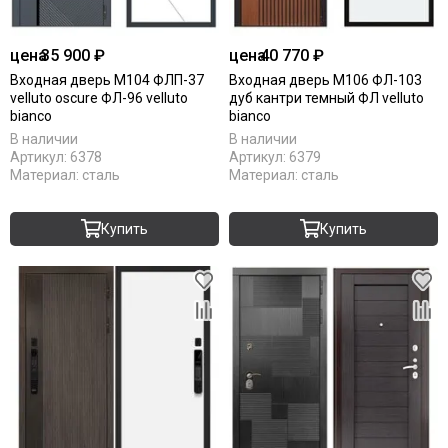
цена
35 900 ₽
цена
40 770 ₽
Входная дверь М104 ФЛП-37
Входная дверь М106 ФЛ-103
velluto oscure ФЛ-96 velluto
дуб кантри темный ФЛ velluto
bianco
bianco
В наличии
В наличии
Артикул:
6378
Артикул:
6379
Материал:
сталь
Материал:
сталь
Купить
Купить