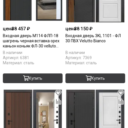
цена
38 457 ₽
цена
38 150 ₽
Входная дверь М114 ФЛП-18
Входная дверь 3KL 1101 - ФЛ
шагрень черная вставка орех
30 ПВХ Velutto Bianco
каньон коньяк ФЛ-30 velluto
bianco
В наличии
В наличии
Артикул:
6381
Артикул:
7369
Материал:
сталь
Материал:
сталь
Купить
Купить