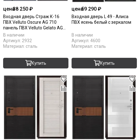
цена
38 250 ₽
цена
59 290 ₽
Входная дверь Страж К-16
Входная дверь L 49 - Алиса
ПВХ Velluto Oscure AG 710
ПВХ ясень белый с зеркалом
панель ПВХ Velluto Gelato AG
710
В наличии
В наличии
Артикул:
2932
Артикул:
4600
Материал:
сталь
Материал:
сталь
Купить
Купить