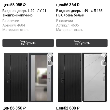
цена
58 058 ₽
цена
56 364 ₽
Входная дверь L 49 - ЛУ 21
Входная дверь L 49 - ФЛ 185
экошпон капучино
ПВХ ясень белый
В наличии
В наличии
Артикул:
4604
Артикул:
4605
Материал:
сталь
Материал:
сталь
Купить
Купить
цена
56 350 ₽
цена
52 808 ₽