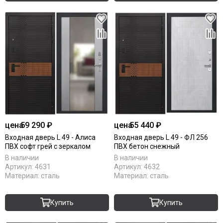
цена
59 290 ₽
цена
55 440 ₽
Входная дверь L 49 - Алиса
Входная дверь L 49 - ФЛ 256
ПВХ софт грей с зеркалом
ПВХ бетон снежный
В наличии
В наличии
Артикул:
4631
Артикул:
4632
Материал:
сталь
Материал:
сталь
Купить
Купить