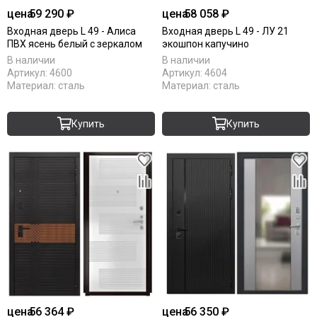
цена
59 290 ₽
цена
58 058 ₽
Входная дверь L 49 - Алиса
Входная дверь L 49 - ЛУ 21
ПВХ ясень белый с зеркалом
экошпон капучино
В наличии
В наличии
Артикул:
4600
Артикул:
4604
Материал:
сталь
Материал:
сталь
Купить
Купить
цена
56 364 ₽
цена
56 350 ₽