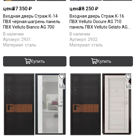
цена
37 350 ₽
цена
38 250 ₽
Входная дверь Страж К-14
Входная дверь Страж К-16
ПВХ чёрная шагрень панель
ПВХ Velluto Oscure AG 710
ПВХ Velluto Bianco AG 700
панель ПВХ Velluto Gelato AG
710
В наличии
В наличии
Артикул:
2931
Артикул:
2932
Материал:
сталь
Материал:
сталь
Купить
Купить