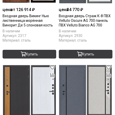
цена
от 126 914 ₽
цена
34 770 ₽
Входная дверь Викинг Нью
Входная дверь Страж К-8 ПВХ
лиственница морённая
Velluto Oscure AG 700 панель
Винорит Де 5 слоновая кость
ПВХ Velluto Bianco AG 700
В наличии
В наличии
Артикул:
2317
Артикул:
2930
Материал:
сталь
Материал:
сталь
Купить
Купить