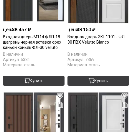
цена
38 457 ₽
цена
38 150 ₽
Входная дверь М114 ФЛП-18
Входная дверь 3KL 1101 - ФЛ
шагрень черная вставка орех
30 ПВХ Velutto Bianco
каньон коньяк ФЛ-30 velluto
bianco
В наличии
В наличии
Артикул:
6381
Артикул:
7369
Материал:
сталь
Материал:
сталь
Купить
Купить