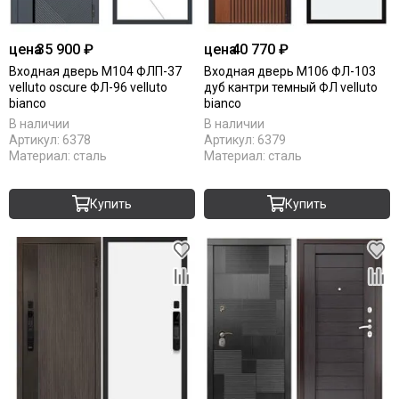
цена
35 900 ₽
цена
40 770 ₽
Входная дверь М104 ФЛП-37
Входная дверь М106 ФЛ-103
velluto oscure ФЛ-96 velluto
дуб кантри темный ФЛ velluto
bianco
bianco
В наличии
В наличии
Артикул:
6378
Артикул:
6379
Материал:
сталь
Материал:
сталь
Купить
Купить