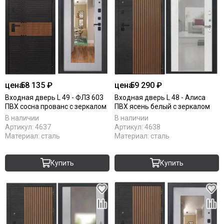
цена
58 135 ₽
цена
59 290 ₽
Входная дверь L 49 - ФЛЗ 603
Входная дверь L 48 - Алиса
ПВХ сосна прованс с зеркалом
ПВХ ясень белый с зеркалом
В наличии
В наличии
Артикул:
4637
Артикул:
4638
Материал:
сталь
Материал:
сталь
Купить
Купить