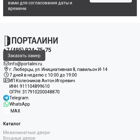
вами для согласования даты и
времени.
+7 (495) 924-75-75
Заказать замер
info@portalini.ru
г. Люберцы,
ул.
Инициативная
8
, павильон И-14
7 дней в неделю с 10:00 до 19:00
ИП Колесников Антон Игоревич
ИНН:
911104899610
ОГРН:
317910200048870
Telegram
WhatsApp
MAX
Каталог
Межкомнатные двери
Входные двери