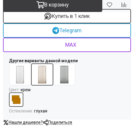
Uberture
В корзину
Акма
АСД
Купить в 1 клик
Дворецкий
ЗАО ПО Одинцово
Telegram
Оникс
Ока
MAX
Пожметком
Текона
Шейл Дорс
Юркас
Цвет
:
крем
Остекление
:
глухая
Нашли дешевле?
Поделиться