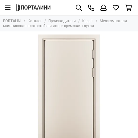
Производители
PORTALINI
Каталог
Производители
Kapelli
Межкомнатная
Все товары
маятниковая влагостойкая дверь кремовая глухая
Adden Bau
Albero
Armadillo
AGB
Archie
Aurum Doors
Bravo
Bussare
Сasseton
Covali
Fantom
Hausdoors
Glass Tur
Kapelli
Krona Koblenz