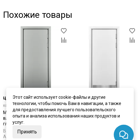
Похожие товары
цена
от 32 750 ₽
цена
от 32 672 ₽
Этот сайт использует cookie-файлы и другие
технологии, чтобы помочь Вам в навигации, а также
комплект от 32 750 ₽
комплект от 32 672 ₽
для предоставления лучшего пользовательского
Межкомнатная маятниковая
Межкомнатная маятниковая
опыта и анализа использования наших продуктов и
влагостойкая дверь серая
влагостойкая дверь белая
услуг.
глухая
глухая с отбойной пластиной
В наличии
В наличии
Принять
Артикул:
5202
Артикул:
5203