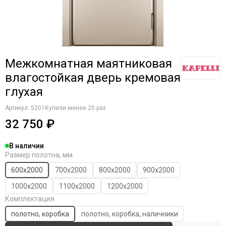
Komfort Doors
Legend
Luxor
Milyana
Morelli
Межкомнатная маятниковая
Ofram
влагостойкая дверь кремовая
Optima Porte
глухая
Porta Di Parma
Portalini
Артикул:
5201
Купили менее 20 раз
Porte Vista
32 750 ₽
Portika
Poseidon
В наличии
Profilo Porte
Размер полотна, мм
Regi Doors
600х2000
700х2000
800х2000
900х2000
Staller
1000х2000
1100х2000
1200х2000
STR
Комплектация
VFD
полотно, коробка
полотно, коробка, наличники
Velldoris